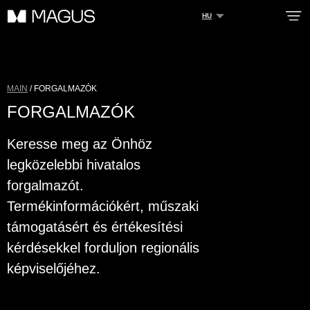
HU
RÓLUNK
MAIN
/ FORGALMAZÓK
FORGALMAZÓK
ELŐNYÖK
SZERVIZ
Keresse meg az Önhöz
KATALÓGUS
legközelebbi hivatalos
HÍREK
forgalmazót.
Termékinformációkért, műszaki
ELÉRHETŐSÉGEK
támogatásért és értékesítési
PROFESSZIONÁLIS
HASZNÁLATRA
kérdésekkel forduljon regionális
FORGALMAZÓK
képviselőjéhez.
Hivatalos cím:
Bartók Béla