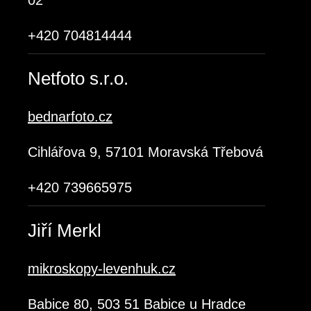
02
+420 704814444
Netfoto s.r.o.
bednarfoto.cz
Cihlářova 9, 57101 Moravská Třebová
+420 739665975
Jiří Merkl
mikroskopy-levenhuk.cz
Babice 80, 503 51 Babice u Hradce