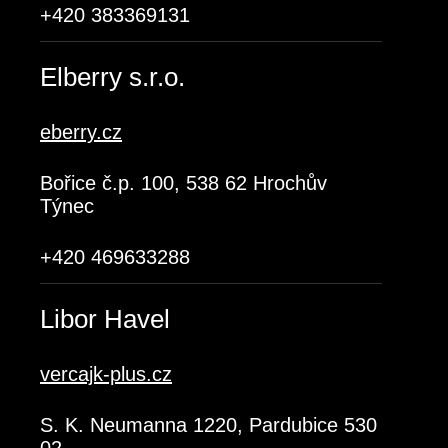
+420 383369131
Elberry s.r.o.
eberry.cz
Bořice č.p. 100, 538 62 Hrochův
Týnec
+420 469633288
Libor Havel
vercajk-plus.cz
S. K. Neumanna 1220, Pardubice 530