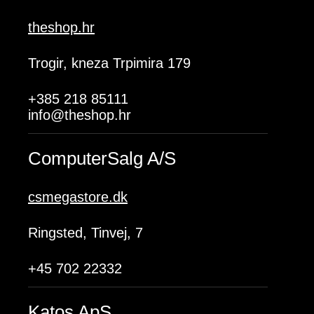
theshop.hr
Trogir, kneza Trpimira 179
+385 218 85111
info@theshop.hr
ComputerSalg A/S
csmegastore.dk
Ringsted, Tinvej, 7
+45 702 22332
Katos ApS