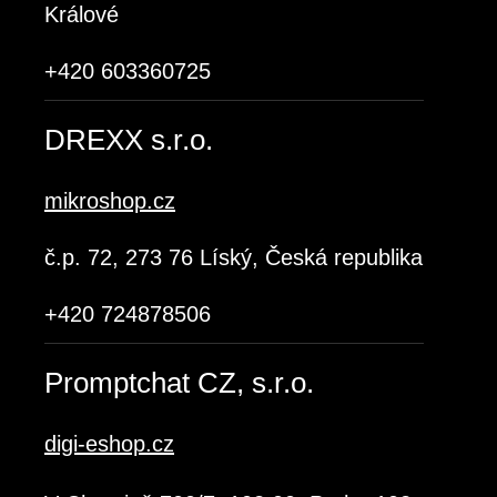
Králové
+420 603360725
DREXX s.r.o.
mikroshop.cz
č.p. 72, 273 76 Líský, Česká republika
+420 724878506
Promptchat CZ, s.r.o.
digi-eshop.cz