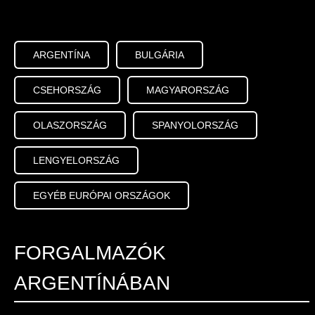
út 86. 1115 Budapest
+36 1 460 8645
ARGENTÍNA
BULGÁRIA
Kapcsolatfelvétel
CSEHORSZÁG
MAGYARORSZÁG
E-mail
OLASZORSZÁG
SPANYOLORSZÁG
LENGYELORSZÁG
EGYÉB EURÓPAI ORSZÁGOK
FORGALMAZÓK
ARGENTÍNÁBAN