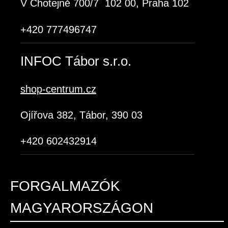
V Chotejně 700/7 102 00, Praha 102
+420 777496747
INFOC Tábor s.r.o.
shop-centrum.cz
Ojířova 382, Tábor, 390 03
+420 602432914
FORGALMAZÓK
MAGYARORSZÁGON