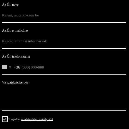
Az Ön neve
Az Ön e-mail címe
Az Ön telefonszáma
+36
Visszajelzés/kérdés
Elfogadom
az adatvédelmi szabályzatot