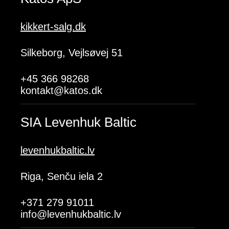
kikkert-salg.dk
Silkeborg, Vejlsøvej 51
+45 366 98268
kontakt@katos.dk
SIA Levenhuk Baltic
levenhukbaltic.lv
Riga, Senču iela 2
+371 279 91011
info@levenhukbaltic.lv