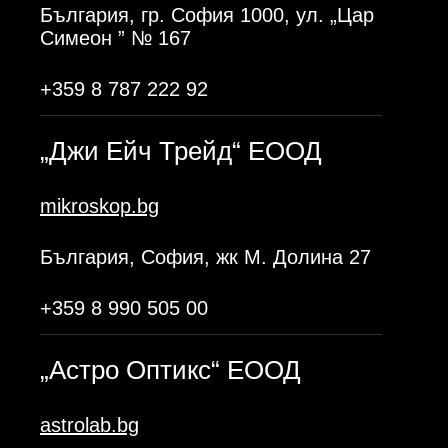
България, гр. София 1000, ул. „Цар
Симеон ” № 167
+359 8 787 222 92
„Джи Ейч Трейд“ ЕООД
mikroskop.bg
България, София, жк М. Долина 27
+359 8 990 505 00
„Астро Оптикс“ ЕООД
astrolab.bg