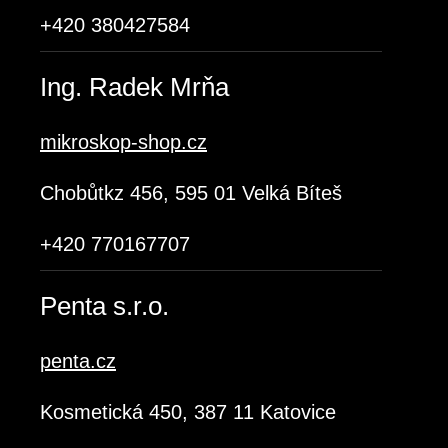
+420 380427584
Ing. Radek Mrňa
mikroskop-shop.cz
Chobůtkz 456, 595 01 Velká Bíteš
+420 770167707
Penta s.r.o.
penta.cz
Kosmetická 450, 387 11 Katovice