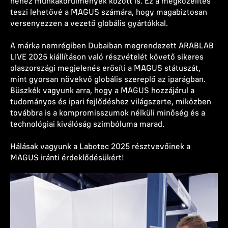
nehéz munkakörülmények között is. Ez a megközelítés
teszi lehetővé a MAGUS számára, hogy magabiztosan
versenyezzen a vezető globális gyártókkal.
A márka nemrégiben Dubaiban megrendezett ARABLAB
LIVE 2025 kiállításon való részvételét követő sikeres
olaszországi megjelenés erősíti a MAGUS státuszát,
mint gyorsan növekvő globális szereplő az iparágban.
Büszkék vagyunk arra, hogy a MAGUS hozzájárul a
tudományos és ipari fejlődéshez világszerte, miközben
továbbra is a kompromisszumok nélküli minőség és a
technológiai kiválóság szimbóluma marad.
Hálásak vagyunk a Labotec 2025 résztvevőinek a
MAGUS iránti érdeklődésükért!