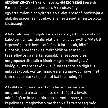
október 28–29-én
került sor az
olaszországi
Fiere di
Parma kiállítási központban. A rendezvény
egyértelműen bizonyította a vállalat erősödő pozícióját a
globális piacon és növekvő elismertségét a nemzetközi
közösségben.
A laboratóriumi megoldások vezető gyártóit összehozó
Labotec kiállítás ideális platformnak bizonyult a MAGUS
képességeinek bemutatására. A látogatók, köztük
tudósok, laboránsok és mérnökök saját maguk
tesztelhették a márka legújabb fejlesztéseit, és
megtapasztalhatták a kínált magas minőséget. A
biológiai, sztereoszkópikus, fluoreszcens és digitális
mikroszkópok vonták magukra a legnagyobb figyelmet,
kiemelve a márka fejlett optikai technológiáit.
A kiállításon bemutatott minden egyes műszer
megtestesíti a márka elkötelezettségét a kiváló
minőségű mikroszkópia alapjai iránt: precíz, tiszta
képalkotás, megbízható mechanika és tartósság még