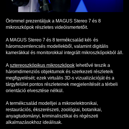
Örömmel prezentáljuk a MAGUS Stereo 7 és 8
mikroszkópok részletes videóismertetőit.
A MAGUS Stereo 7 és 8 termékcsalád két- és
háromszemlencsés modellekből, valamint digitális
kamerákkal és monitorokkal integrált mikroszkópokból áll.
A
sztereoszkópikus mikroszkópok
lehetővé teszik a
háromdimenziós objektumok és szerkezeti részleteik
megfigyelését; ezek virtuális 3D-s vizualizációját és a
tárgyfelület pontos részleteinek megjelenítését a térbeli
orientáció elvesztése nélkül.
A termékcsalád modelljei a mikroelektronikai,
restaurációs, ékszerészeti, zoológiai, botanikai,
anyagtudományi, kriminalisztikai és régészeti
alkalmazásokhoz ideálisak.