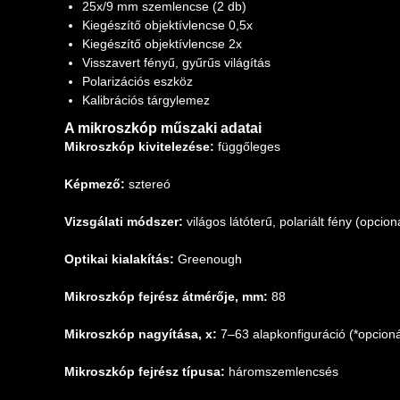
25x/9 mm szemlencse (2 db)
Kiegészítő objektívlencse 0,5x
Kiegészítő objektívlencse 2x
Visszavert fényű, gyűrűs világítás
Polarizációs eszköz
Kalibrációs tárgylemez
A mikroszkóp műszaki adatai
Mikroszkóp kivitelezése:
függőleges
Képmező:
sztereó
Vizsgálati módszer:
világos látóterű, polariált fény (opcioná
Optikai kialakítás:
Greenough
Mikroszkóp fejrész átmérője, mm:
88
Mikroszkóp nagyítása, x:
7–63 alapkonfiguráció (*opcioná
Mikroszkóp fejrész típusa:
háromszemlencsés