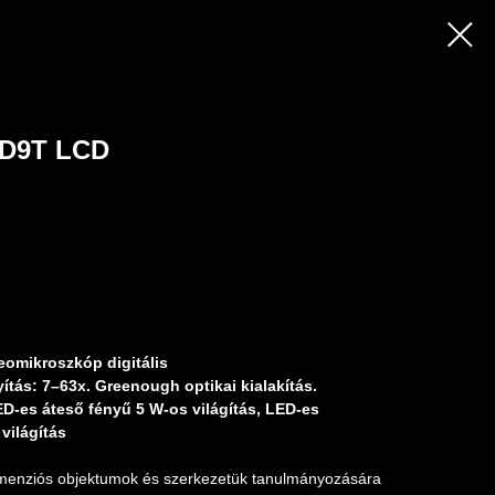
D9T LCD
omikroszkóp digitális
ítás: 7–63x. Greenough optikai kialakítás.
D-es áteső fényű 5 W-os világítás, LED-es
világítás
menziós objektumok és szerkezetük tanulmányozására