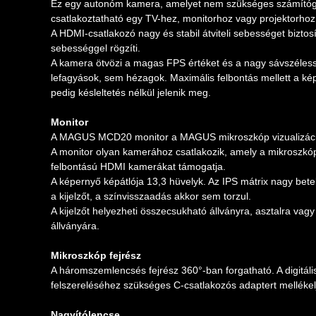
Ez egy autonóm kamera, amelyet nem szükséges számítógéph
csatlakoztatható egy TV-hez, monitorhoz vagy projektorho
A HDMI-csatlakozó nagy és stabil átviteli sebességet biztosí
sebességgel rögzíti.
A kamera ötvözi a magas FPS értéket és a nagy sávszéless
lefagyások, sem hézagok. Maximális felbontás mellett a kép
pedig késleltetés nélkül jelenik meg.
Monitor
A MAGUS MCD20 monitor a MAGUS mikroszkóp vizualizáció
A monitor olyan kamerához csatlakozik, amely a mikroszkóp
felbontású HDMI kamerákat támogatja.
A képernyő képátlója 13,3 hüvelyk. Az IPS mátrix nagy betek
a kijelzőt, a színvisszaadás akkor sem torzul.
A kijelzőt helyezheti összecsukható állványra, asztalra vag
állványára.
Mikroszkóp fejrész
A háromszemlencsés fejrész 360°-ban forgatható. A digitá
felszereléséhez szükséges C-csatlakozós adaptert melléke
Nagyítólencse