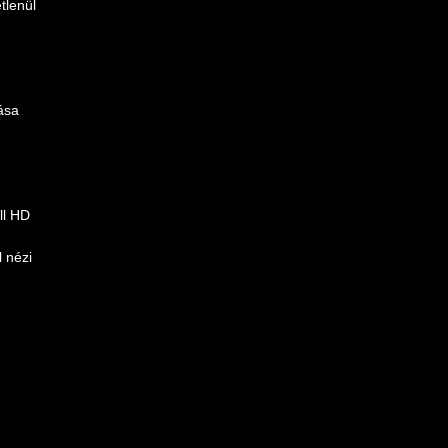
tlenül
ása
ll HD
l nézi