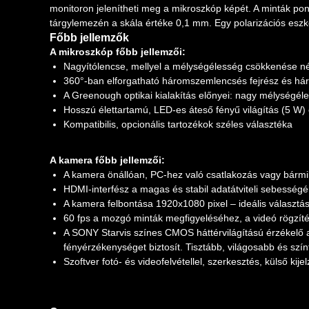
monitoron jelenítheti meg a mikroszkóp képét. A minták pon
tárgylemezén a skála értéke 0,1 mm. Egy polarizációs eszköz
Főbb jellemzők
A mikroszkóp főbb jellemzői:
Nagyítólencse, mellyel a mélységélesség csökkenése né
360°-ban elforgatható háromszemlencsés fejrész és há
A Greenough optikai kialakítás előnyei: nagy mélységéle
Hosszú élettartamú, LED-es áteső fényű világítás (5 W) 
Kompatibilis, opcionális tartozékok széles választéka
A kamera főbb jellemzői:
A kamera önállóan, PC-hez való csatlakozás vagy bármil
HDMI-interfész a magas és stabil adatátviteli sebességé
A kamera felbontása 1920x1080 pixel – ideális választá
60 fps a mozgó minták megfigyeléséhez, a videó rögzíté
A SONY Starvis színes CMOS háttérvilágítású érzékelő a
fényérzékenységet biztosít. Tisztább, világosabb és szín
Szoftver fotó- és videofelvétellel, szerkesztés, külső k