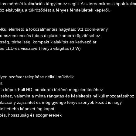
tos mérését kalibrációs tárgylemez segíti. A sztereomikroszkópok kalib
 eltávolítja a tükröződést a fényes fémfelületek képéről.
lkül elérhető a fokozatmentes nagyítás: 9:1 zoom-arány
romszemlencsés tubus digitális kamera rögzítéséhez
sség, térbeliség, kompakt kialakítás és kedvező ár
és LED-es visszavert fényű világítás (3 W)
yen szoftver telepítése nélkül működik
rt
s a képek Full HD monitoron történő megjelenítéséhez
séhez, valamint a minta rángatás és késleltetés nélküli mozgatásához
lacsony zajszintet és még gyenge fényviszonyok között is nagy
telítettebb képeket fog kapni
ijelzés, hosszúság és szögmérések