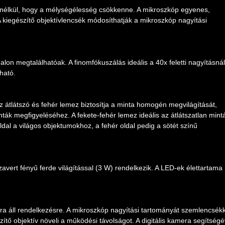
 anélkül, hogy a mélységélesség csökkenne. A mikroszkóp egyenes,
A kiegészítő objektívlencsék módosíthatják a mikroszkóp nagyítási
alon megtalálhatóak. A finomfókuszálás ideális a 40x feletti nagyításnál
ható.
z átlátszó és fehér lemez biztosítja a minta homogén megvilágítását,
inták megfigyeléséhez. A fekete-fehér lemez ideális az átlátszatlan mint
ldal a világos objektumokhoz, a fehér oldal pedig a sötét színű
avert fényű ferde világítással (3 W) rendelkezik. A LED-ek élettartama
ora áll rendelkezésre. A mikroszkóp nagyítási tartományát szemlencsékk
szítő objektív növeli a működési távolságot. A digitális kamera segítségé