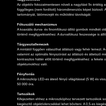
Az objektív fokozatmentesen növeli a nagyítást 9x értékig
függőleges (nem fordított) háromdimenziós képet biztosít. 
tartományát, látómezejét és működési távolságát.
Fókuszáló mechanizmus
A koaxiális durva- és finomfókusz-állító gombok mindkét old
történő megfigyelésekhez. A durvafókusz feszessége is állít
Tárgyasztallemezek
A mintától függően választhat átlátszó vagy fehér lemezt. A
valamint az optimális fényszórást az átlátszó és áttetsző m
kontrasztos háttér előtt történő megfigyeléséhez: a fekete o
objektumokhoz való.
Fényforrás
A mikroszkóp LED-es áteső fényű világítással (5 W) és vissz
50 000 óra.
Tartozékok
Kifejezetten ehhez a mikroszkóphoz tervezett tartozékok s
kiegészítő objektívlencsékkel lehet bővíteni. A 0,5-es kiegé