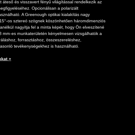
t áteső és visszavert fényű világítással rendelkezik az
megfigyeléséhez. Opcionálisan a polarizált
sználható. A Greenough optikai kialakítás nagy
a 15°-os sztereó szögnek köszönhetően háromdimenziós
anélkül nagyítja fel a minta képét, hogy Ön elveszítené
188 mm-es munkaterületén kényelmesen vizsgálhatók a
ráláshoz, forrasztáshoz, összeszereléshez,
asonló tevékenységekhez is használható.
nkat »