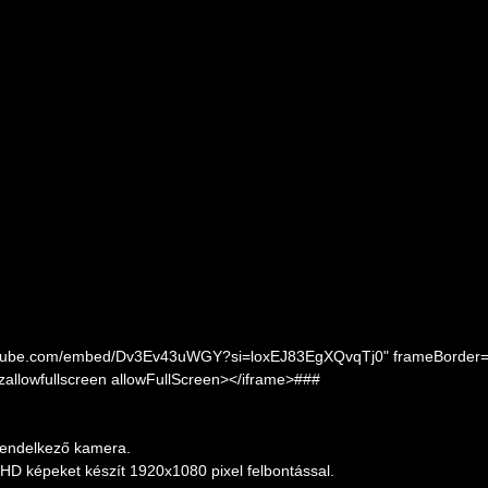
youtube.com/embed/Dv3Ev43uWGY?si=loxEJ83EgXQvqTj0" frameBorder=
ozallowfullscreen allowFullScreen></iframe>###
rendelkező kamera.
l HD képeket készít 1920x1080 pixel felbontással.