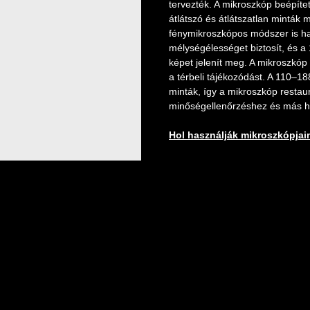
tervezték. A mikroszkóp beépítet
átlátszó és átlátszatlan minták 
fénymikroszkópos módszer is ha
mélységélességet biztosít, és 
képet jelenít meg. A mikroszkóp 
a térbeli tájékozódást. A 110–
minták, így a mikroszkóp restau
minőségellenőrzéshez és más h
Hol használják mikroszkópjai