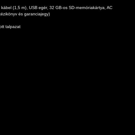
 kábel (1,5 m), USB egér, 32 GB-os SD-memóriakártya, AC
kézikönyv és garanciajegy)
ott talpazat