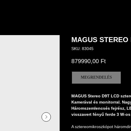
MAGUS STEREO 
SKU:
83045
879990,00
Ft
MEGRENDELÉS
MAGUS Stereo D9T LCD sztere
Kamerával és monitorral. Nagy
Háromszemlencsés fejrész, LE
visszavert fényű ferde 3 W-os 
A sztereomikroszkópot háromdi