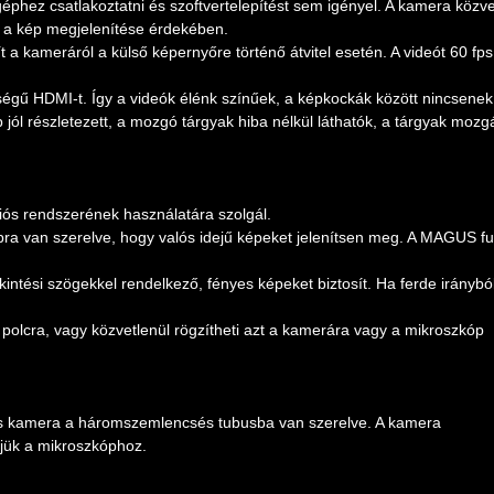
ez csatlakoztatni és szoftvertelepítést sem igényel. A kamera közve
z a kép megjelenítése érdekében.
t a kameráról a külső képernyőre történő átvitel esetén. A videót 60 fps
égű HDMI-t. Így a videók élénk színűek, a képkockák között nincsenek
 jól részletezett, a mozgó tárgyak hiba nélkül láthatók, a tárgyak mozg
s rendszerének használatára szolgál.
ra van szerelve, hogy valós idejű képeket jelenítsen meg. A MAGUS fu
intési szögekkel rendelkező, fényes képeket biztosít. Ha ferde iránybó
y polcra, vagy közvetlenül rögzítheti azt a kamerára vagy a mikroszkóp
lis kamera a háromszemlencsés tubusba van szerelve. A kamera
ljük a mikroszkóphoz.