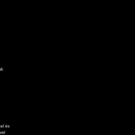
ák
el és
vel