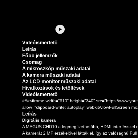
Videóismertető
Leírás
Főbb jellemzők
Csomag
A mikroszkóp műszaki adatai
A kamera műszaki adatai
Az LCD-monitor műszaki adatai
Hivatkozások és letöltések
Videóismertető
###<iframe width="610" height="340" src="https://www.
allow="clipboard-write; autoplay" webkitAllowFullScreen m
Leírás
Digitális kamera
A MAGUS CHD10 a legmegfizethetőbb, HDMI interfésszel 
A kamerát 2 MP érzékelővel látták el, így az valósághű Ful