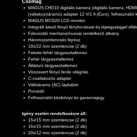
Csomag
MAGUS CHD10 digitális kamera (digitális kamera, HDMI
(váltakozóáramú) adapter 12 V/1 A (Euro), felhasználói 
MAGUS MCD20 LCD monitor
Integrált áteső fényű fényforrással és tápegységgel ellát
Fókuszáló mechanizmussal rendelkező állvány
Háromszemlencsés fejrész
10x/22 mm szemlencse (2 db)
Fekete-fehér tárgyasztallemez
Fehér tárgyasztallemez
Átlátszó tárgyasztallemez
Visszavert fényű ferde világítás
C-csatlakozós adapter
Váltóáramú (AC) tápkábel
Porvédő
Felhasználói kézikönyv és garanciajegy
Igény esetén rendelkezésre áll:
15x/15 mm szemlencse (2 db)
16x/15 mm szemlencse (2 db)
20x/12 mm szemlencse (2 db)