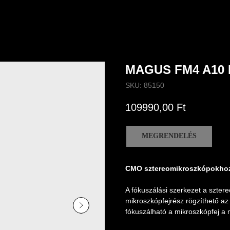
MAGUS FM4 A10
SKU:
85150
109990,00
Ft
MEGRENDELÉS
CMO sztereomikroszkópokhoz
A fókuszálási szerkezet a szter
mikroszkópfejrész rögzíthető az
fókuszálható a mikroszkópfej a 