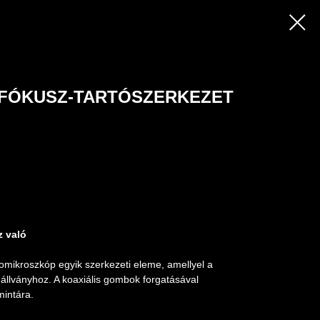
 FÓKUSZ-TARTÓSZERKEZET
 való
eomikroszkóp egyik szerkezeti eleme, amellyel a
 állványhoz. A koaxiális gombok forgatásával
mintára.