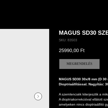
MAGUS SD30 SZ
SKU:
83503
25990,00
Ft
MEGRENDELÉS
MAGUS SD30 30х/8 mm (D 30
Dioptriaállítással. Nagyítás:
A szemlencsék kiterjesztik a mi
A dioptriakorrekcióval ellátott 
amelyeken nincs dioptriaállító 