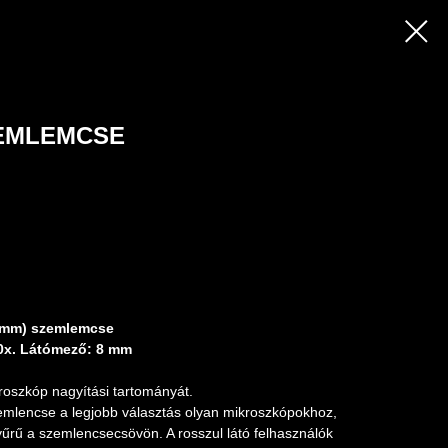
EMLEMCSE
 mm) szemlemcse
 30x. Látómező: 8 mm
kroszkóp nagyítási tartományát.
szemlencse a legjobb választás olyan mikroszkópokhoz,
gyűrű a szemlencsecsövön. A rosszul látó felhasználók