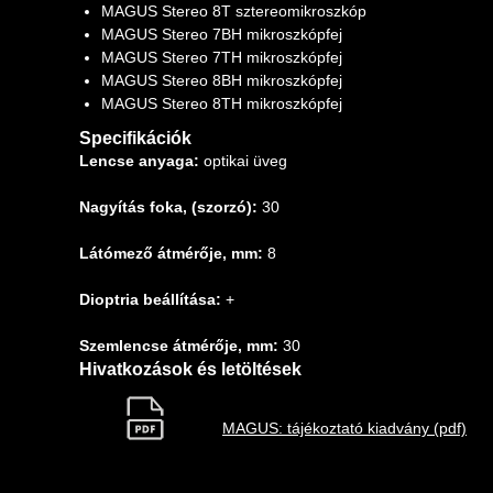
MAGUS Stereo 8T sztereomikroszkóp
MAGUS Stereo 7BH mikroszkópfej
MAGUS Stereo 7TH mikroszkópfej
MAGUS Stereo 8BH mikroszkópfej
MAGUS Stereo 8TH mikroszkópfej
Specifikációk
Lencse anyaga:
optikai üveg
Nagyítás foka, (szorzó):
30
Látómező átmérője, mm:
8
Dioptria beállítása:
+
Szemlencse átmérője, mm:
30
Hivatkozások és letöltések
MAGUS: tájékoztató kiadvány (pdf)