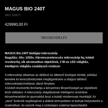
MAGUS BIO 240T
SKU:
83477
429990,00
Ft
MEGRENDELÉS
MAGUS Bio 240T biológiai mikroszkóp
Nagyítás: 40x–1000x. Háromszemlencsés mikroszkóp fej, kódolt
revolverfej, sík akromatikus objektívek, 3 W-os LED világítás,
intelligens világítás-szabályozó rendszer
A mikroszkóp alkalmas az átlátszó és áttetsző biológiai minták, például
kenetek és keresztmetszetek megfigyelésére a világos látóterű
mikroszkóptechnikával, áteső fényben.
A kódolt revolverfej fenntartja a kényelmes fényerősséget az objektívek
közti váltáskor. A mikroszkóp világításának intelligens vezérlése
kényelmesebbé és gyorsabbá teszi a kutató mindennapi munkáját. Az
„okos” funkciók segítségével a diákok könnyebben el tudnak helyezkedni a
szakmában, és szerzik meg a szükséges szakmai tapasztalatot.