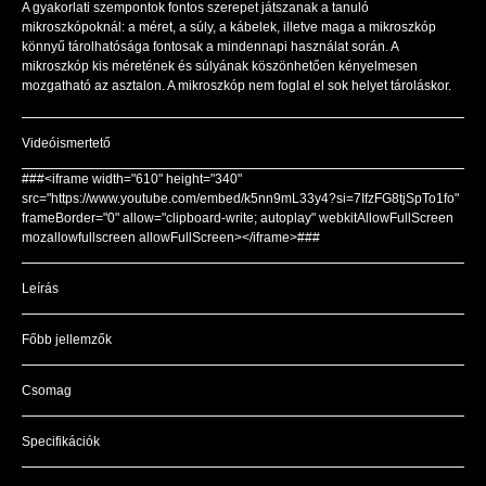
A gyakorlati szempontok fontos szerepet játszanak a tanuló
mikroszkópoknál: a méret, a súly, a kábelek, illetve maga a mikroszkóp
könnyű tárolhatósága fontosak a mindennapi használat során. A
mikroszkóp kis méretének és súlyának köszönhetően kényelmesen
mozgatható az asztalon. A mikroszkóp nem foglal el sok helyet tároláskor.
Videóismertető
###<iframe width="610" height="340"
src="https://www.youtube.com/embed/k5nn9mL33y4?si=7IfzFG8tjSpTo1fo"
frameBorder="0" allow="clipboard-write; autoplay" webkitAllowFullScreen
mozallowfullscreen allowFullScreen></iframe>###
Leírás
Főbb jellemzők
Csomag
Specifikációk