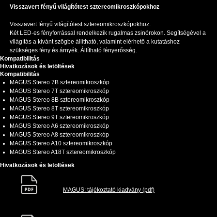
Visszavert fényű világítótest sztereomikroszkópokhoz
Visszavert fényű világítótest sztereomikroszkópokhoz.
Két LED-es fényforrással rendelkezik rugalmas zsinórokon. Segítségével a
világítás a kívánt szögbe állítható, valamint elérhető a kutatáshoz
szükséges fény és árnyék. Állítható fényerősség.
Kompatibilitás
Hivatkozások és letöltések
Kompatibilitás
MAGUS Stereo 7B sztereomikroszkóp
MAGUS Stereo 7T sztereomikroszkóp
MAGUS Stereo 8B sztereomikroszkóp
MAGUS Stereo 8T sztereomikroszkóp
MAGUS Stereo 9T sztereomikroszkóp
MAGUS Stereo A6 sztereomikroszkóp
MAGUS Stereo A8 sztereomikroszkóp
MAGUS Stereo A10 sztereomikroszkóp
MAGUS Stereo A18T sztereomikroszkóp
Hivatkozások és letöltések
MAGUS: tájékoztató kiadvány (pdf)