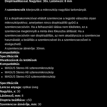
Dioptriaállítással. Nagyítás: 30x. Látómező: 8 mm
A
szemlencsék
kiterjesztik a mikroszkóp nagyítási tartományát.
Ez a dioptriakorrekcióval ellátott szemlencse a legjobb választás olyan
mikroszkópokhoz, amelyeken nincs dioptriaállító gyűrű a
szemlencsecsövön. Ha a felhasználó látása nem tökéletes, ez a
szemlencse megkönnyíti a minta éles fókuszba állítását. Ha a
szemlencsecsövön van dioptriaállítás, az nem akadályozza a szemlencse
használatát; a beállítás a szemlencsével és a szemlencsecsővel is
elvégezhető.
A szemlencse átmérője: 30mm.
Kompatibilitás
Specifikációk
Hivatkozások és letöltések
Kompatibilitás
MAGUS Stereo A6 sztereomikroszkóp
MAGUS Stereo A8 sztereomikroszkóp
MAGUS Stereo A10 sztereomikroszkóp
Specifikációk
Lencse anyaga:
optikai üveg
Nagyítás, x:
30
Látómező, mm:
8
Dioptria beállítása:
±5D
Szemlencse átmérője, mm:
30