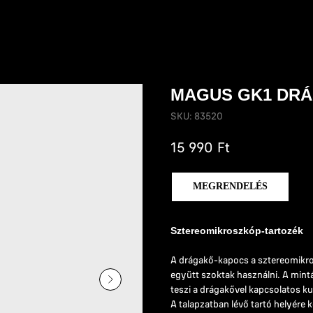
MAGUS GK1 DR
SKU:
83520
Ft
15 990
MEGRENDELÉS
Sztereomikroszkóp-tartozék
A drágakő-kapocs a sztereomikro
együtt szoktak használni. A mint
teszi a drágakővel kapcsolatos k
A talapzatban lévő tartó helyére ke