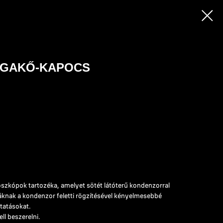
ÁGAKŐ-KAPOCS
szkópok tartozéka, amelyet sötét látóterű kondenzorral
áknak a kondenzor feletti rögzítésével kényelmesebbé
utatásokat.
ll beszerelni.