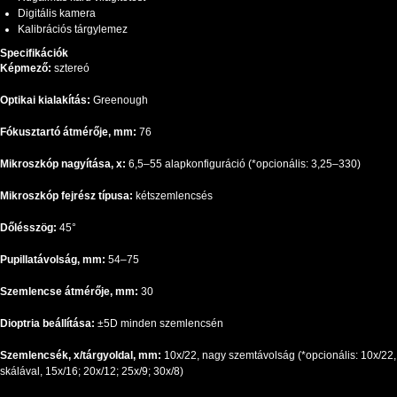
Digitális kamera
Kalibrációs tárgylemez
Specifikációk
Képmező:
sztereó
Optikai kialakítás:
Greenough
Fókusztartó átmérője, mm:
76
Mikroszkóp nagyítása, x:
6,5–55 alapkonfiguráció (*opcionális: 3,25–330)
Mikroszkóp fejrész típusa:
kétszemlencsés
Dőlésszög:
45°
Pupillatávolság, mm:
54–75
Szemlencse átmérője, mm:
30
Dioptria beállítása:
±5D minden szemlencsén
Szemlencsék, x/tárgyoldal, mm:
10x/22, nagy szemtávolság (*opcionális: 10x/22,
skálával, 15x/16; 20x/12; 25x/9; 30x/8)