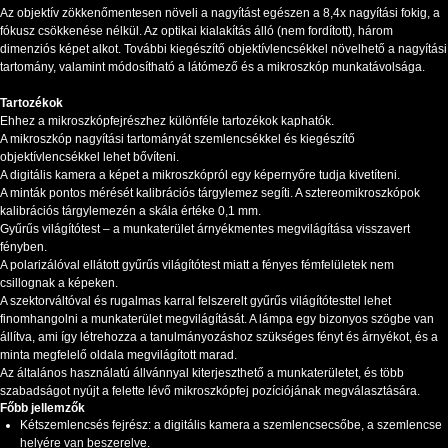
Az objektív zökkenőmentesen növeli a nagyítást egészen a 8,4x nagyítási fokig, a
fókusz csökkenése nélkül. Az optikai kialakítás álló (nem fordított), három
dimenziós képet alkot. További kiegészítő objektívlencsékkel növelhető a nagyítási
tartomány, valamint módosítható a látómező és a mikroszkóp munkatávolsága.
Tartozékok
Ehhez a mikroszkópfejrészhez különféle tartozékok kaphatók.
A mikroszkóp nagyítási tartományát szemlencsékkel és kiegészítő
objektívlencsékkel lehet bővíteni.
A digitális kamera a képet a mikroszkópról egy képernyőre tudja kivetíteni.
A minták pontos mérését kalibrációs tárgylemez segíti. A sztereomikroszkópok
kalibrációs tárgylemezén a skála értéke 0,1 mm.
Gyűrűs világítótest – a munkaterület árnyékmentes megvilágítása visszavert
fényben.
A polarizálóval ellátott gyűrűs világítótest miatt a fényes fémfelületek nem
csillognak a képeken.
A szektorváltóval és rugalmas karral felszerelt gyűrűs világítótesttel lehet
finomhangolni a munkaterület megvilágítását. A lámpa egy bizonyos szögbe van
állítva, ami így létrehozza a tanulmányozáshoz szükséges fényt és árnyékot, és a
minta megfelelő oldala megvilágított marad.
Az általános használatú állvánnyal kiterjeszthető a munkaterületet, és több
szabadságot nyújt a felette lévő mikroszkópfej pozíciójának megválasztására.
Főbb jellemzők
Kétszemlencsés fejrész: a digitális kamera a szemlencsecsőbe, a szemlencse
helyére van beszerelve.