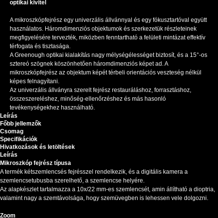
optikai kivitel
A mikroszkópfejrész egy univerzális állvánnyal és egy fókusztartóval együtt
használatos. Háromdimenziós objektumok és szerkezetük részleteinek
megfigyelésére tervezték, miközben fenntartható a felületi mintázat effektív
térfogata és tisztasága.
A Greenough optikai kialakítás nagy mélységélességet biztosít, és a 15°-os
sztereó szögnek köszönhetően háromdimenziós képet ad. A
mikroszkópfejrész az objektum képét térbeli orientációs veszteség nélkül
képes felnagyítani.
Az univerzális állványra szerelt fejrész restauráláshoz, forrasztáshoz,
összeszereléshez, minőség-ellenőrzéshez és más hasonló
tevékenységekhez használható.
Leírás
Főbb jellemzők
Csomag
Specifikációk
Hivatkozások és letöltések
Leírás
Mikroszkóp fejrész típusa
A termék kétszemlencsés fejrésszel rendelkezik, és a digitális kamera a
szemlencsetubusba szerelhető, a szemlencse helyére.
Az alapkészlet tartalmazza a 10x/22 mm-es szemlencsét, amin állítható a dioptria,
valamint nagy a szemtávolsága, hogy szemüvegben is lehessen vele dolgozni.
Zoom