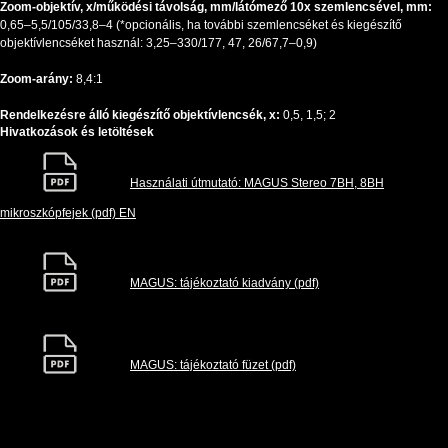
Zoom-objektív, x/működési távolság, mm/látómező 10x szemlencsével, mm:
0,65–5,5/105/33,8–4 (*opcionális, ha további szemlencséket és kiegészítő
objektívlencséket használ: 3,25–330/177, 47, 26/67,7–0,9)
Zoom-arány:
8,4:1
Rendelkezésre álló kiegészítő objektívlencsék, x:
0,5, 1,5; 2
Hivatkozások és letöltések
Használati útmutató: MAGUS Stereo 7BH, 8BH
mikroszkópfejek (pdf) EN
MAGUS: tájékoztató kiadvány (pdf)
MAGUS: tájékoztató füzet (pdf)