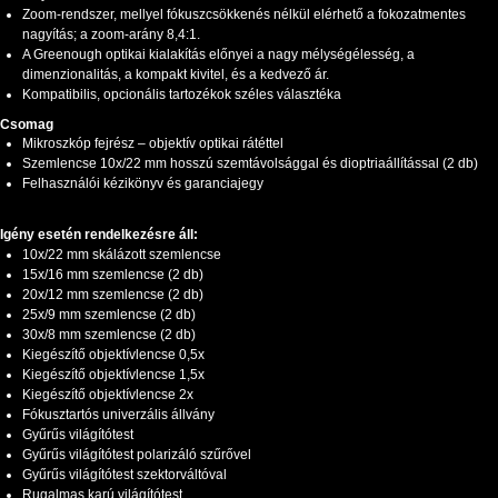
Zoom-rendszer, mellyel fókuszcsökkenés nélkül elérhető a fokozatmentes
nagyítás; a zoom-arány 8,4:1.
A Greenough optikai kialakítás előnyei a nagy mélységélesség, a
dimenzionalitás, a kompakt kivitel, és a kedvező ár.
Kompatibilis, opcionális tartozékok széles választéka
Csomag
Mikroszkóp fejrész – objektív optikai rátéttel
Szemlencse 10x/22 mm hosszú szemtávolsággal és dioptriaállítással (2 db)
Felhasználói kézikönyv és garanciajegy
Igény esetén rendelkezésre áll:
10x/22 mm skálázott szemlencse
15x/16 mm szemlencse (2 db)
20x/12 mm szemlencse (2 db)
25x/9 mm szemlencse (2 db)
30x/8 mm szemlencse (2 db)
Kiegészítő objektívlencse 0,5x
Kiegészítő objektívlencse 1,5x
Kiegészítő objektívlencse 2x
Fókusztartós univerzális állvány
Gyűrűs világítótest
Gyűrűs világítótest polarizáló szűrővel
Gyűrűs világítótest szektorváltóval
Rugalmas karú világítótest