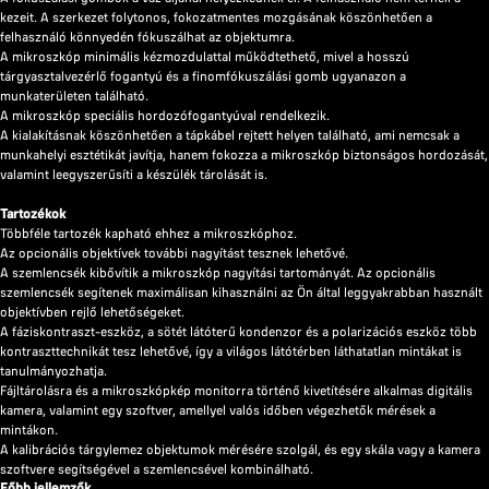
kezeit. A szerkezet folytonos, fokozatmentes mozgásának köszönhetően a
felhasználó könnyedén fókuszálhat az objektumra.
A mikroszkóp minimális kézmozdulattal működtethető, mivel a hosszú
tárgyasztalvezérlő fogantyú és a finomfókuszálási gomb ugyanazon a
munkaterületen található.
A mikroszkóp speciális hordozófogantyúval rendelkezik.
A kialakításnak köszönhetően a tápkábel rejtett helyen található, ami nemcsak a
munkahelyi esztétikát javítja, hanem fokozza a mikroszkóp biztonságos hordozását,
valamint leegyszerűsíti a készülék tárolását is.
Tartozékok
Többféle tartozék kapható ehhez a mikroszkóphoz.
Az opcionális objektívek további nagyítást tesznek lehetővé.
A szemlencsék kibővítik a mikroszkóp nagyítási tartományát. Az opcionális
szemlencsék segítenek maximálisan kihasználni az Ön által leggyakrabban használt
objektívben rejlő lehetőségeket.
A fáziskontraszt-eszköz, a sötét látóterű kondenzor és a polarizációs eszköz több
kontraszttechnikát tesz lehetővé, így a világos látótérben láthatatlan mintákat is
tanulmányozhatja.
Fájltárolásra és a mikroszkópkép monitorra történő kivetítésére alkalmas digitális
kamera, valamint egy szoftver, amellyel valós időben végezhetők mérések a
mintákon.
A kalibrációs tárgylemez objektumok mérésére szolgál, és egy skála vagy a kamera
szoftvere segítségével a szemlencsével kombinálható.
Főbb jellemzők