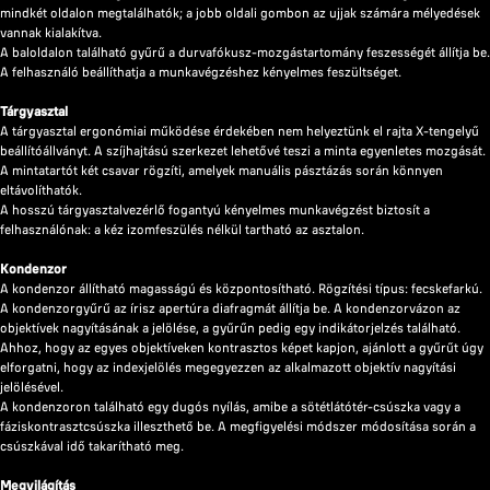
mindkét oldalon megtalálhatók; a jobb oldali gombon az ujjak számára mélyedések
vannak kialakítva.
A baloldalon található gyűrű a durvafókusz-mozgástartomány feszességét állítja be.
A felhasználó beállíthatja a munkavégzéshez kényelmes feszültséget.
Tárgyasztal
A tárgyasztal ergonómiai működése érdekében nem helyeztünk el rajta X-tengelyű
beállítóállványt. A szíjhajtású szerkezet lehetővé teszi a minta egyenletes mozgását.
A mintatartót két csavar rögzíti, amelyek manuális pásztázás során könnyen
eltávolíthatók.
A hosszú tárgyasztalvezérlő fogantyú kényelmes munkavégzést biztosít a
felhasználónak: a kéz izomfeszülés nélkül tartható az asztalon.
Kondenzor
A kondenzor állítható magasságú és központosítható. Rögzítési típus: fecskefarkú.
A kondenzorgyűrű az írisz apertúra diafragmát állítja be. A kondenzorvázon az
objektívek nagyításának a jelölése, a gyűrűn pedig egy indikátorjelzés található.
Ahhoz, hogy az egyes objektíveken kontrasztos képet kapjon, ajánlott a gyűrűt úgy
elforgatni, hogy az indexjelölés megegyezzen az alkalmazott objektív nagyítási
jelölésével.
A kondenzoron található egy dugós nyílás, amibe a sötétlátótér-csúszka vagy a
fáziskontrasztcsúszka illeszthető be. A megfigyelési módszer módosítása során a
csúszkával idő takarítható meg.
Megvilágítás