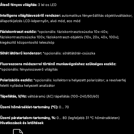
Áteső fényes világítás:
3 W-os LED
Intelligens világításvezérlő rendszer:
automatikus fényerőállítás objektívváltáskor,
állapotkijelzés LCD-képernyőn, alvó mód, eco mód
Fáziskontraszt eszköz:
*opcionális: fáziskontrasztcsúszka 10x–40x;
fáziskontrasztcsúszka 100x; fáziskontraszt-objektív (10x, 20x, 40x, 100x);
kiegészítő központosító teleszkóp
Sötét látóterű kondenzor:
*opcionális: sötétlátótér-csúszka
Fluoreszcens módszerrel történő munkavégzéshez szükséges eszköz:
*opcionális: fényvisszaverő világítás
Polarizációs eszköz:
*opcionális: kollektorra helyezett polarizátor; a revolverfej
feletti nyílásba helyezett analizátor
Tápellátás, V/Hz:
váltóáramú (AC) tápellátás (100–240/50/60)
Üzemi hőmérséklet-tartomány (°C):
0… 70
Üzemi páratartalom-tartomány, %:
0… 80 (legfeljebb 31 °C hőmérsékleten)
Hivatkozások és letöltések