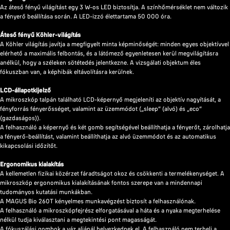
Az áteső fényű világítást egy 3 W-os LED biztosítja. A színhőmérséklet nem változik
a fényerő beállítása során. A LED-izzó élettartama 50 000 óra.
Áteső fényű Köhler-világítás
A Köhler világítás javítja a megfigyelt minta képminőségét: minden egyes objektívvel
elérhető a maximális felbontás, és a látómező egyenletesen kerül megvilágításra
anélkül, hogy a széleken sötétedés jelentkezne. A vizsgálati objektum éles
fókuszban van, a képhibák eltávolításra kerülnek.
LCD-állapotkijelző
A mikroszkóp talpán található LCD-képernyő megjeleníti az objektív nagyítását, a
fényforrás fényerősséget, valamint az üzemmódot („sleep” (alvó) és „eco”
(gazdaságos)).
A felhasználó a képernyő és két gomb segítségével beállíthatja a fényerőt, zárolhatja
a fényerő-beállítást, valamint beállíthatja az alvó üzemmódot és az automatikus
kikapcsolási időzítőt.
Ergonomikus kialakítás
A kellemetlen fizikai közérzet fáradtságot okoz és csökkenti a termelékenységet. A
mikroszkóp ergonomikus kialakításának fontos szerepe van a mindennapi
tudományos kutatási munkákban.
A MAGUS Bio 260T kényelmes munkavégzést biztosít a felhasználónak.
A felhasználó a mikroszkópfejrész elforgatásával a háta és a nyaka megterhelése
nélkül tudja kiválasztani a megtekintési pont magasságát.
A fókuszálási gombok a váz aljánál helyezkednek el. A felhasználó nem terheli a