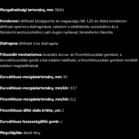
Mozgathatósági tartomány, mm:
78/54
Kondenzor:
állítható középpontú és magasságú NA 1,25-ös Abbe kondenzor
állítható apertúra diafragmával, valamint a sötétlátótér-csúszkához és a
fáziskontrasztcsúszkához való dugós nyílással; fecskefarkú illesztés
Diafragma:
állítható írisz diafragma
Fókuszáló mechanizmus:
koaxiális durva- és finomfókuszálási gombok; a
durvafókuszálási gomb a bal oldalon található; a finomfókuszálási gombok mindkét
oldalon megtalálhatóak
Durvafókusz-mozgástartomány, mm:
30
Durvafókusz-mozgástartomány, mm/kör:
37,7
Finomfókusz-mozgástartomány, mm/kör:
0,2
Finomfókusz-állító skála értéke, μm:
2
Durvafókusz feszességállító gomb:
+
Megvilágítás:
áteső fény