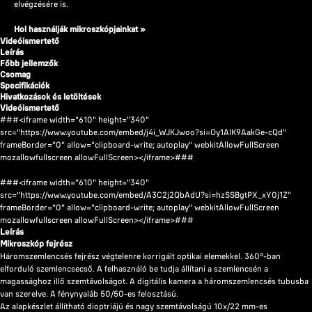
elvégzésére is.
Hol használják mikroszkópjainkat »
Videóismertető
Leírás
Főbb jellemzők
Csomag
Specifikációk
Hivatkozások és letöltések
Videóismertető
###<iframe width="610" height="340"
src="https://www.youtube.com/embed/j4i_WJKJwoo?si=Oy1AlK9AakGe-cQd"
frameBorder="0" allow="clipboard-write; autoplay" webkitAllowFullScreen
mozallowfullscreen allowFullScreen></iframe>###
###<iframe width="610" height="340"
src="https://www.youtube.com/embed/A3C2j2QbAdU?si=hzSSBgtPX_xY0j1Z"
frameBorder="0" allow="clipboard-write; autoplay" webkitAllowFullScreen
mozallowfullscreen allowFullScreen></iframe>###
Leírás
Mikroszkóp fejrész
Háromszemlencsés fejrész végtelenre korrigált optikai elemekkel. 360°-ban
elforduló szemlencsecső. A felhasználó be tudja állítani a szemlencsén a
magassághoz illő szemtávolságot. A digitális kamera a háromszemlencsés tubusba
van szerelve. A fénynyaláb 50/50-es felosztású.
Az alapkészlet állítható dioptriájú és nagy szemtávolságú 10x/22 mm-es