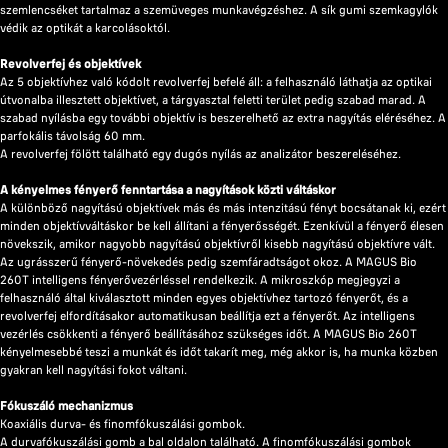
szemlencséket tartalmaz a szemüveges munkavégzéshez. A sík gumi szemkagylók
védik az optikát a karcolásoktól.
Revolverfej és objektívek
Az 5 objektívhez való kódolt revolverfej befelé áll: a felhasználó láthatja az optikai
útvonalba illesztett objektívet, a tárgyasztal feletti terület pedig szabad marad. A
szabad nyílásba egy további objektív is beszerelhető az extra nagyítás eléréséhez. A
parfokális távolság 60 mm.
A revolverfej fölött található egy dugós nyílás az analizátor beszereléséhez.
A kényelmes fényerő fenntartása a nagyítások közti váltáskor
A különböző nagyítású objektívek más és más intenzitású fényt bocsátanak ki, ezért
minden objektívváltáskor be kell állítani a fényerősségét. Ezenkívül a fényerő élesen
növekszik, amikor nagyobb nagyítású objektívről kisebb nagyítású objektívre vált.
Az ugrásszerű fényerő-növekedés pedig szemfáradtságot okoz. A MAGUS Bio
260T intelligens fényerővezérléssel rendelkezik. A mikroszkóp megjegyzi a
felhasználó által kiválasztott minden egyes objektívhez tartozó fényerőt, és a
revolverfej elfordításakor automatikusan beállítja ezt a fényerőt. Az intelligens
vezérlés csökkenti a fényerő beállításához szükséges időt. A MAGUS Bio 260T
kényelmesebbé teszi a munkát és időt takarít meg, még akkor is, ha munka közben
gyakran kell nagyítási fokot váltani.
Fókuszáló mechanizmus
Koaxiális durva- és finomfókuszálási gombok.
A durvafókuszálási gomb a bal oldalon található. A finomfókuszálási gombok