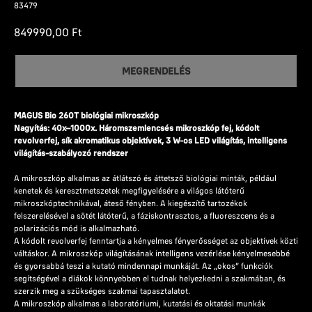
83479
849990,00
Ft
MEGRENDELÉS
MAGUS Bio 260T biológiai mikroszkóp
Nagyítás: 40x–1000x. Háromszemlencsés mikroszkóp fej, kódolt
revolverfej, sík akromatikus objektívek, 3 W-os LED világítás, intelligens
világítás-szabályozó rendszer
A mikroszkóp alkalmas az átlátszó és áttetsző biológiai minták, például
kenetek és keresztmetszetek megfigyelésére a világos látóterű
mikroszkóptechnikával, áteső fényben. A kiegészítő tartozékok
felszerelésével a sötét látóterű, a fáziskontrasztos, a fluoreszcens és a
polarizációs mód is alkalmazható.
A kódolt revolverfej fenntartja a kényelmes fényerősséget az objektívek közti
váltáskor. A mikroszkóp világításának intelligens vezérlése kényelmesebbé
és gyorsabbá teszi a kutató mindennapi munkáját. Az „okos” funkciók
segítségével a diákok könnyebben el tudnak helyezkedni a szakmában, és
szerzik meg a szükséges szakmai tapasztalatot.
A mikroszkóp alkalmas a laboratóriumi, kutatási és oktatási munkák