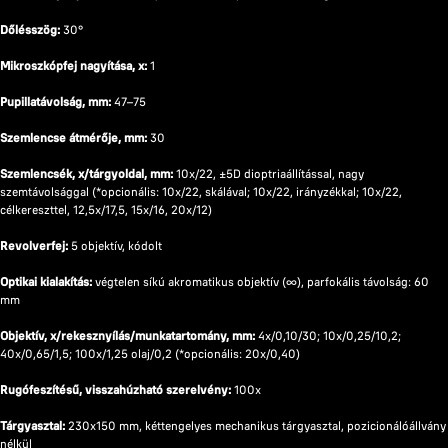
Dőlésszög:
30°
Mikroszkópfej nagyítása, x:
1
Pupillatávolság, mm:
47–75
Szemlencse átmérője, mm:
30
Szemlencsék, x/tárgyoldal, mm:
10x/22, ±5D dioptriaállítással, nagy
szemtávolsággal (*opcionális: 10x/22, skálával; 10x/22, irányzékkal; 10x/22,
célkereszttel, 12,5x/17,5, 15x/16, 20x/12)
Revolverfej:
5 objektív, kódolt
Optikai kialakítás:
végtelen síkú akromatikus objektív (∞), parfokális távolság: 60
mm
Objektív, x/rekesznyílás/munkatartomány, mm:
4x/0,10/30; 10x/0,25/10,2;
40x/0,65/1,5; 100x/1,25 olaj/0,2 (*opcionális: 20x/0,40)
Rugófeszítésű, visszahúzható szerelvény:
100x
Tárgyasztal:
230x150 mm, kéttengelyes mechanikus tárgyasztal, pozicionálóállvány
nélkül