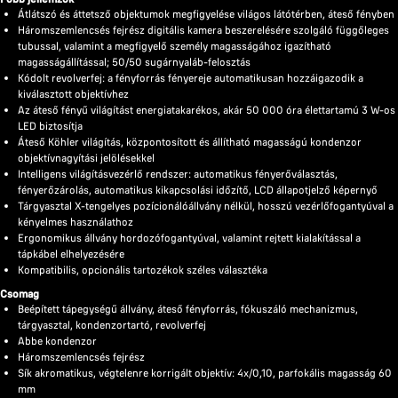
Átlátszó és áttetsző objektumok megfigyelése világos látótérben, áteső fényben
Háromszemlencsés fejrész digitális kamera beszerelésére szolgáló függőleges
tubussal, valamint a megfigyelő személy magasságához igazítható
magasságállítással; 50/50 sugárnyaláb-felosztás
Kódolt revolverfej: a fényforrás fényereje automatikusan hozzáigazodik a
kiválasztott objektívhez
Az áteső fényű világítást energiatakarékos, akár 50 000 óra élettartamú 3 W-os
LED biztosítja
Áteső Köhler világítás, központosított és állítható magasságú kondenzor
objektívnagyítási jelölésekkel
Intelligens világításvezérlő rendszer: automatikus fényerőválasztás,
fényerőzárolás, automatikus kikapcsolási időzítő, LCD állapotjelző képernyő
Tárgyasztal X-tengelyes pozícionálóállvány nélkül, hosszú vezérlőfogantyúval a
kényelmes használathoz
Ergonomikus állvány hordozófogantyúval, valamint rejtett kialakítással a
tápkábel elhelyezésére
Kompatibilis, opcionális tartozékok széles választéka
Csomag
Beépített tápegységű állvány, áteső fényforrás, fókuszáló mechanizmus,
tárgyasztal, kondenzortartó, revolverfej
Abbe kondenzor
Háromszemlencsés fejrész
Sík akromatikus, végtelenre korrigált objektív: 4x/0,10, parfokális magasság 60
mm