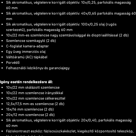
Sík akromatikus, végtelenre korrigált objektív: 10x/0,25, parfokális magasság
60 mm
Sík akromatikus, végtelenre korrigált objektív: 40x/0,65 parfokális magasság 60
mm
Sík akromatikus, végtelenre korrigált objektív: 100x/0,25 olaj (rugós
szerkezetű), parfokális magasság 60 mm
10x/22 mm-es szemlencse nagy szemtávolsággal és dioptriaállítással (2 db)
Szemlencse szemkagyló (2 db)
C-foglalat kamera-adapter
Egy üveg immerziós olaj
Váltóáramú (AC) tápkábel
Porvédő
Felhasználói kézikönyv és garanciajegy
Igény esetén rendelkezésre áll:
10x/22 mm skálázott szemlencse
10x/22 mm szemlencse irányzékkal
10x/22 mm szemlencse célkereszttel
12,5x/17,5 mm-es szemlencse (2 db)
15x/16 mm szemlencse (2 db)
20x/12 mm szemlencse (2 db)
Sík akromatikus, végtelenre korrigált objektív: 20x/0,40, parfokális magasság
60 mm
Fáziskontraszt eszköz: fáziscsúszkakészlet, kiegészítő központosító teleszkóp,