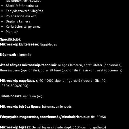
fázisobjektívek-készlet
Sötét látótér csúszka
Fényvisszaverő világítás
Polarizációs eszköz
Digitális kamera
Kalibrációs tárgylemez
Monitor
Specifikációk
Mikroszkóp kivitelezése:
függőleges
Képmező:
síkmezős
Áteső fényes mikroszkóp-technikák:
világos látóterű, sötét látótér (opcionális),
fluoreszcens (opcionális), polariált fény (opcionális), fáziskontraszt (opcionális)
Mikroszkóp nagyítása, x:
40–1000 alapkonfiguráció (*opcionális: 40–
1250/1500/2000)
Tubus hossza:
végtelen (∞)
Mikroszkóp fejrész típusa:
háromszemlencsés
Fénynyaláb megosztása, szemlencsék/trinokuláris tubus:
fix, 50/50
Mikroszkóp fejrész:
Gemel fejrész (Siedentopf, 360°-ban forgatható)