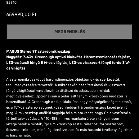
82910
659990,00
Ft
MEGRENDELÉS
MAGUS Stereo 9T sztereomikroszkóp
Nagyítás: 7–63x. Greenough optikai kialakítás. Háromszemlencsés fejrész,
LED-es áteső fényű 5 W-os világítás, LED-es visszavert fényű ferde 3 W-
os világítás
A sztereomikroszkópot háromdimenziós objektumok és szerkezetük
tanulmányozására tervezték. A mikroszkóp beépített áteső és visszavert
fényű világítással rendelkezik az átlátszó és átlátszatlan minták
megfigyeléséhez. Opcionálisan a polarizált fénymikroszkópos módszer is
használható. A Greenough optikai kialakítás nagy mélységélességet biztosít,
és a 15°-os sztereó szögnek köszönhetően háromdimenziós képet jelenít
meg. A mikroszkóp anélkül nagyítja fel a minta képét, hogy Ön elveszítené a
térbeli tájékozódást. A 110–188 mm-es munkaterületén kényelmesen
vizsgálhatók a minták, így a mikroszkóp restauráláshoz, forrasztáshoz,
összeszereléshez, minőségellenőrzéshez és más hasonló tevékenységekhez
is használható.