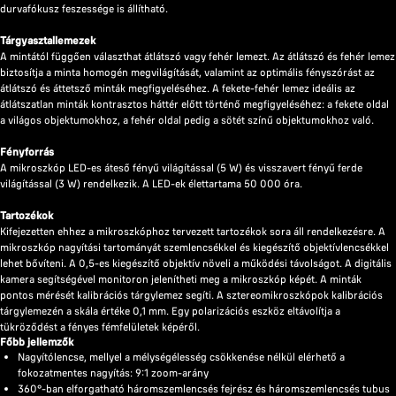
durvafókusz feszessége is állítható.
Tárgyasztallemezek
A mintától függően választhat átlátszó vagy fehér lemezt. Az átlátszó és fehér lemez
biztosítja a minta homogén megvilágítását, valamint az optimális fényszórást az
átlátszó és áttetsző minták megfigyeléséhez. A fekete-fehér lemez ideális az
átlátszatlan minták kontrasztos háttér előtt történő megfigyeléséhez: a fekete oldal
a világos objektumokhoz, a fehér oldal pedig a sötét színű objektumokhoz való.
Fényforrás
A mikroszkóp LED-es áteső fényű világítással (5 W) és visszavert fényű ferde
világítással (3 W) rendelkezik. A LED-ek élettartama 50 000 óra.
Tartozékok
Kifejezetten ehhez a mikroszkóphoz tervezett tartozékok sora áll rendelkezésre. A
mikroszkóp nagyítási tartományát szemlencsékkel és kiegészítő objektívlencsékkel
lehet bővíteni. A 0,5-es kiegészítő objektív növeli a működési távolságot. A digitális
kamera segítségével monitoron jelenítheti meg a mikroszkóp képét. A minták
pontos mérését kalibrációs tárgylemez segíti. A sztereomikroszkópok kalibrációs
tárgylemezén a skála értéke 0,1 mm. Egy polarizációs eszköz eltávolítja a
tükröződést a fényes fémfelületek képéről.
Főbb jellemzők
Nagyítólencse, mellyel a mélységélesség csökkenése nélkül elérhető a
fokozatmentes nagyítás: 9:1 zoom-arány
360°-ban elforgatható háromszemlencsés fejrész és háromszemlencsés tubus