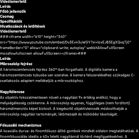
Videóismertető
Leírás
Főbb jellemzők
Csomag
Specifikációk
Hivatkozások és letöltések
Videóismertető
###<iframe width="610" height="340"
src="https://www.youtube.com/embed/Dv3Ev43uWGY?si=loxEJ83EgXQvqTj0"
frameBorder="0" allow="clipboard-write; autoplay" webkitAllowFullScreen
mozallowfullscreen allowFullScreen></iframe>###
Leírás
Mikroszkóp fejrész
A háromszemlencsés fejrész 360°-ban forgatható. A digitális kamera a
háromszemlencsés tubusba van szerelve. A kamera felszereléséhez szükséges C-
csatlakozós adaptert mellékeljük a mikroszkóphoz.
Nagyítólencse
Az objektív fokozatmentesen növeli a nagyítást 9x értékig anélkül, hogy a
mélységélesség csökkenne. A mikroszkóp egyenes, függőleges (nem fordított)
háromdimenziós képet biztosít. A kiegészítő objektívlencsék módosíthatják a
mikroszkóp nagyítási tartományát, látómezejét és működési távolságát.
Fókuszáló mechanizmus
A koaxiális durva- és finomfókusz-állító gombok mindkét oldalon megtalálhatóak. A
finomfókuszálás ideális a 40x feletti nagyításnál történő megfigyelésekhez. A