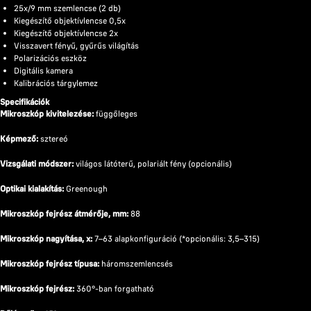
25x/9 mm szemlencse (2 db)
Kiegészítő objektívlencse 0,5x
Kiegészítő objektívlencse 2x
Visszavert fényű, gyűrűs világítás
Polarizációs eszköz
Digitális kamera
Kalibrációs tárgylemez
Specifikációk
Mikroszkóp kivitelezése:
függőleges
Képmező:
sztereó
Vizsgálati módszer:
világos látóterű, polariált fény (opcionális)
Optikai kialakítás:
Greenough
Mikroszkóp fejrész átmérője, mm:
88
Mikroszkóp nagyítása, x:
7–63 alapkonfiguráció (*opcionális: 3,5–315)
Mikroszkóp fejrész típusa:
háromszemlencsés
Mikroszkóp fejrész:
360°-ban forgatható