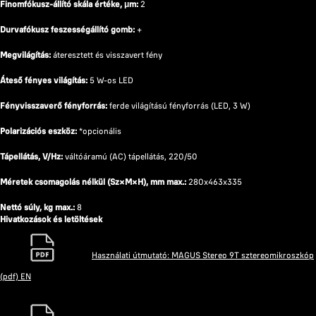
Finomfókusz-állító skála értéke, μm:
2
Durvafókusz feszességállító gomb:
+
Megvilágítás:
áteresztett és visszavert fény
Áteső fényes világítás:
5 W-os LED
Fényvisszaverő fényforrás:
ferde világítású fényforrás (LED, 3 W)
Polarizációs eszköz:
*opcionális
Tápellátás, V/Hz:
váltóáramú (AC) tápellátás, 220/50
Méretek csomagolás nélkül (Sz×M×H), mm max.:
280x463x335
Nettó súly, kg max.:
8
Hivatkozások és letöltések
Használati útmutató: MAGUS Stereo 9T sztereomikroszkóp
(pdf) EN