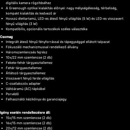
digitális kamera rögzítéséhez
A Greenough optikai kialakítás előnyei: nagy mélységélesség, térbeliség,
kompakt kialakítás és kedvező ár
Hosszú élettartamú, LED-es áteső fényű világítás (5 W) és LED-es visszavert
fényű világítás (3 W)
Kompatibilis, opcionális tartozékok széles választéka
Csomag
Integrált áteső fényű fényforrással és tápegységgel ellátott talpazat
Fókuszáló mechanizmussal rendelkező állvány
Háromszemlencsés fejrész
10x/22 mm szemlencse (2 db)
Fekete-fehér tárgyasztallemez
Fehér tárgyasztallemez
Átlátszó tárgyasztallemez
Visszavert fényű ferde világítás
C-csatlakozós adapter
Váltóáramú (AC) tápkábel
Porvédő
Felhasználói kézikönyv és garanciajegy
Igény esetén rendelkezésre áll:
15x/15 mm szemlencse (2 db)
16x/15 mm szemlencse (2 db)
20x/12 mm szemlencse (2 db)