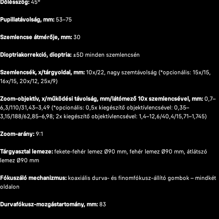
Dőlésszög:
45°
Pupillatávolság, mm:
53–75
Szemlencse átmérője, mm:
30
Dioptriakorrekció, dioptria:
±5D minden szemlencsén
Szemlencsék, x/tárgyoldal, mm:
10x/22, nagy szemtávolság (*opcionális: 15x/15,
16x/15, 20x/12, 25x/9)
Zoom-objektív, x/működési távolság, mm/látómező 10x szemlencsével, mm:
0,7–
6,3/110/31,43–3,49 (*opcionális: 0,5x kiegészítő objektívlencsével: 0,35–
3,15/188/62,85–6,98; 2x kiegészítő objektívlencsével: 1,4–12,6/40,4/15,71–1,745)
Zoom-arány:
9:1
Tárgyasztal lemeze:
fekete-fehér lemez Ø90 mm, fehér lemez Ø90 mm, átlátszó
lemez Ø90 mm
Fókuszáló mechanizmus:
koaxiális durva- és finomfókusz-állító gombok – mindkét
oldalon
Durvafókusz-mozgástartomány, mm:
83