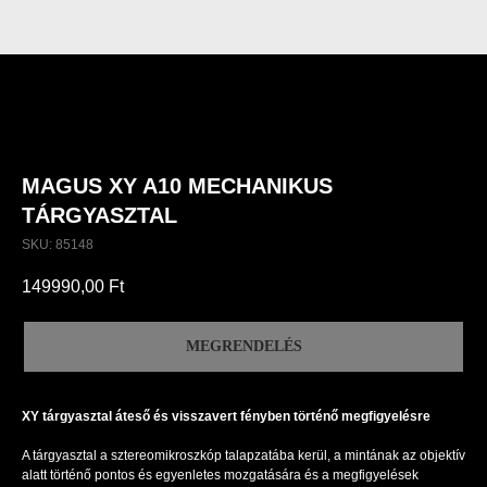
MAGUS XY A10 MECHANIKUS
TÁRGYASZTAL
SKU:
85148
149990,00
Ft
MEGRENDELÉS
XY tárgyasztal áteső és visszavert fényben történő megfigyelésre
A tárgyasztal a sztereomikroszkóp talapzatába kerül, a mintának az objektív
alatt történő pontos és egyenletes mozgatására és a megfigyelések