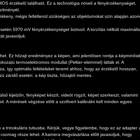
S érzékelő található. Ez a technológia növeli a fényérzékenységet,
esítményét.
ékeny, mégis feltétlenül szükséges az objektumokat szín alapján azon
setén 5970 mV fényérzékenységet biztosít. A torzítás nélküli maximális
t javasoljuk.
et. Ez hőzajt eredményez a képen, ami jelentősen rontja a képminősé
kozatú termoelektromos modullal (Peltier-elemmel) látták el. A
, így optimális feltételeket teremt ahhoz, hogy az érzékelő hosszan,
ú záridő esetén: a kép tiszta, hőzajtól mentes.
ső kijelzőn, fényképet készít, videót rögzít, képet szerkeszt, valamint
t. A mérések végzése előtt a szoftvert kalibrálni kell minden egyes
 a trinokuláris tubusba. Kérjük, vegye figyelembe, hogy ez az adapter 
a csomag része lehet. A kamera megvásárlása előtt javasoljuk, hogy