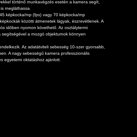
ívekkel történő munkavégzés esetén a kamera segít,
 is megláthassa.
n 45 képkocka/mp (fps) vagy 70 képkocka/mp
 képkockák közötti átmenetek lágyak, észrevétlenek. A
lós időben nyomon követhető. Az osztálytermi
a segítségével a mozgó objektumok könnyen
endelkezik. Az adatátviteli sebesség 10-szer gyorsabb,
ben. A nagy sebességű kamera professzionális
s egyetemi oktatáshoz ajánlott.