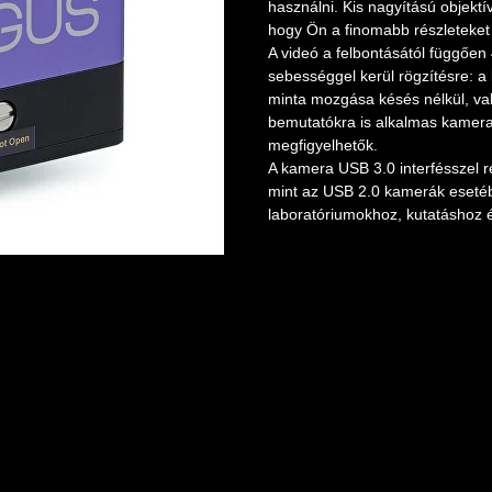
használni. Kis nagyítású objekt
hogy Ön a finomabb részleteket
A videó a felbontásától függőe
sebességgel kerül rögzítésre: a
minta mozgása késés nélkül, va
bemutatókra is alkalmas kamer
megfigyelhetők.
A kamera USB 3.0 interfésszel r
mint az USB 2.0 kamerák eseté
laboratóriumokhoz, kutatáshoz é