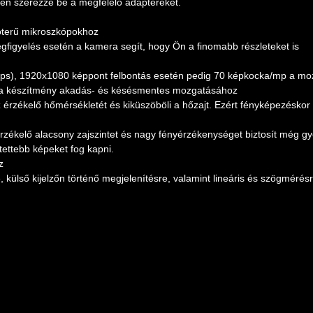
tén szerezze be a megfelelő adaptereket.
tóterű mikroszkópokhoz
egfigyelés esetén a kamera segít, hogy Ön a finomabb részleteket is
fps), 1920x1080 képpont felbontás esetén pedig 70 képkocka/mp a m
t a készítmény akadás- és késésmentes mozgatásához
 érzékelő hőmérsékletét és kiküszöböli a hőzajt. Ezért fényképezéskor
rzékelő alacsony zajszintet és nagy fényérzékenységet biztosít még g
ítettebb képeket fog kapni.
z
 külső kijelzőn történő megjelenítésre, valamint lineáris és szögmérés