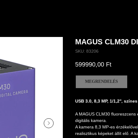
MAGUS CLM30 D
SKU:
83206
599990,00
Ft
MEGRENDELÉS
USB 3.0, 8,3 MP, 1/1,2'', színes
A MAGUS CLM30 fluoreszcens és 
digitális kamera.
A kamera 8,3 MP-es érzékelővel
realisztikus képeket állít elő. 