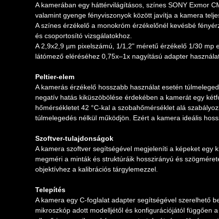
A kamerában egy háttérvilágításos, színes SONY Exmor CMO
valamint gyenge fényviszonyok között javítja a kamera telj
A színes érzékelő a monokróm érzékelőnél kevésbé fényérz
és csoportosító vizsgálatokhoz.
A 2,9x2,9 µm pixelszámú, 1/1,2" méretű érzékelő 1/30 mp e
látómező eléréséhez 0,75x–1x nagyítású adapter használatá
Peltier-elem
A kamerás érzékelő hosszabb használat esetén túlmelegedh
negatív hatás kiküszöbölése érdekében a kamerát egy kétfo
hőmérsékletet 42 °C-kal a szobahőmérséklet alá szabályozza
túlmelegedés nélkül működjön. Ezért a kamera ideális hossz
Szoftver-tulajdonságok
A kamera szoftver segítségével megjeleníti a képeket egy kül
megméri a minták és struktúráik hosszirányú és szögméretei
objektívhez a kalibrációs tárgylemezzel.
Telepítés
A kamera egy C-foglalat adapter segítségével szerelhető be
mikroszkóp adott modelljétől és konfigurációjától függően 