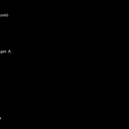
osító
get. A
a