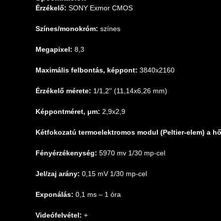
Érzékelő:
SONY Exmor CMOS
Színes/monokróm:
színes
Megapixel:
8,3
Maximális felbontás, képpont:
3840x2160
Érzékelő mérete:
1/1,2'' (11,14x6,26 mm)
Képpontméret, μm:
2,9x2,9
Kétfokozatú termoelektromos modul (Peltier-elem) a hő
Fényérzékenység:
5970 mv 1/30 mp-cel
Jel/zaj arány:
0,15 mV 1/30 mp-cel
Exponálás:
0,1 ms – 1 óra
Videófelvétel:
+