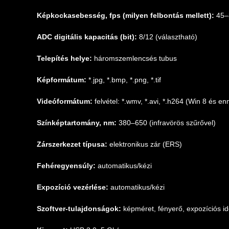
Képkockasebesség, fps (milyen felbontás mellett):
45–
ADC digitális kapacitás (bit):
8/12 (választható)
Telepítés helye:
háromszemlencsés tubus
Képformátum:
*.jpg, *.bmp, *.png, *.tif
Videóformátum:
felvétel: *.wmv, *.avi, *.h264 (Win 8 és e
Színképtartomány, nm:
380–650 (infravörös szűrővel)
Zárszerkezet típusa:
elektronikus zár (ERS)
Fehéregyensúly:
automatikus/kézi
Expozíció vezérlése:
automatikus/kézi
Szoftver-tulajdonságok:
képméret, fényerő, expozíciós i