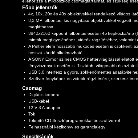
ellenőrizze a mikroszkóp csomagtartalmát, és szükség ese
Főbb jellemzők
4x, 10x, 20x és 40x objektívekkel rendelkező világos lá
8,3 MP felbontás: kis nagyítású objektívekkel végzett m
megláthassa
3840x2160 képpont felbontás esetén 45 képkocka/mp (
minták megfigyeléséhez, videók rögzítéséhez, valamin
A Peltier elem hosszabb működés esetén is csökkenti az
hosszú záridő alkalmazható.
A SONY Exmor színes CMOS háttérvilágítással ellátott é
fényviszonyok esetén is. Tisztább, világosabb és színtel
USB 3.0 interfész a gyors, zökkenőmentes adatátvitelhe
Szoftver fényképek és videók rögzítésére, szerkesztésre,
Csomag
Digitális kamera
USB-kábel
12 V 3 A adapter
Tok
Telepítő CD illesztőprogramokkal és szoftverrel
Felhasználói kézikönyv és garanciajegy
Specifikációk