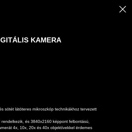
IGITÁLIS KAMERA
sötét látóteres mikroszkóp technikákhoz tervezett
 rendelkezik, és 3840x2160 képpont felbontású,
A kamerát 4x, 10x, 20x és 40x objektívekkel érdemes