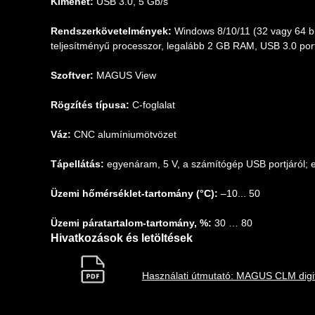
Kimenet:
USB 3.0, 5 Gb/s
Rendszerkövetelmények:
Windows 8/10/11 (32 vagy 64 bi
teljesítményű processzor, legalább 2 GB RAM, USB 3.0 por
Szoftver:
MAGUS View
Rögzítés típusa:
C-foglalat
Váz:
CNC alumíniumötvözet
Tápellátás:
egyenáram, 5 V, a számítógép USB portjáról; e
Üzemi hőmérséklet-tartomány (°C):
–10... 50
Üzemi páratartalom-tartomány, %:
30 … 80
Hivatkozások és letöltések
Használati útmutató: MAGUS CLM digit