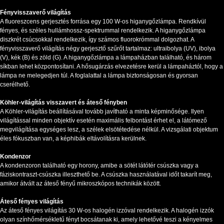
Fényvisszaverő világítás
A fluoreszcens gerjesztés forrása egy 100 W-os higanygőzlámpa. Rendkívül
fényes, és széles hullámhossz-spektrummal rendelkezik. A higanygőzlámpa
diszkrét csúcsokkal rendelkezik, így számos fluorokrómmal dolgozhat. A
fényvisszaverő világítás négy gerjesztő szűrőt tartalmaz: ultraibolya (UV), ibolya
(V), kék (B) és zöld (G). A higanygőzlámpa a lámpaházban található, és három
síkban lehet központosítani. A hősugárzás elvezetésre kerül a lámpaháztól, hogy a
lámpa ne melegedjen túl. A foglalattal a lámpa biztonságosan és gyorsan
cserélhető.
Köhler-világítás visszavert és áteső fényben
A Köhler-világítás beállításával tovább javítható a minta képminősége. Ilyen
világítással minden objektív esetén maximális felbontást érhet el, a látómező
megvilágítása egységes lesz, a szélek elsötétedése nélkül. A vizsgálati objektum
éles fókuszban van, a képhibák eltávolításra kerülnek.
Kondenzor
A kondenzoron található egy horony, amibe a sötét látótér csúszka vagy a
fáziskontraszt-csúszka illeszthető be. A csúszka használatával időt takarít meg,
amikor átvált az áteső fényű mikroszkópos technikák között.
Áteső fényes világítás
Az áteső fényes világítás 30 W-os halogén izzóval rendelkezik. A halogén izzók
olyan színhőmérsékletű fényt bocsátanak ki, amely lehetővé teszi a kényelmes