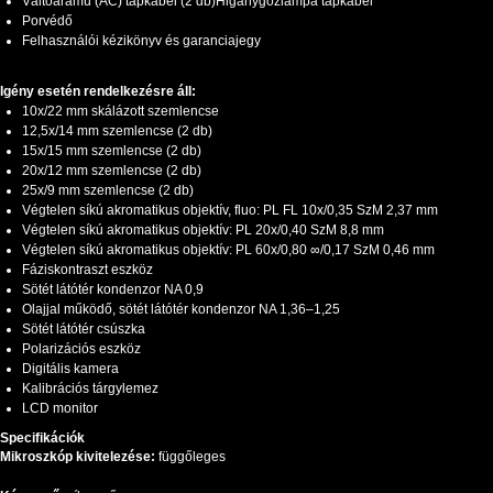
Váltóáramú (AC) tápkábel (2 db)Higanygőzlámpa tápkábel
Porvédő
Felhasználói kézikönyv és garanciajegy
Igény esetén rendelkezésre áll:
10x/22 mm skálázott szemlencse
12,5x/14 mm szemlencse (2 db)
15x/15 mm szemlencse (2 db)
20x/12 mm szemlencse (2 db)
25x/9 mm szemlencse (2 db)
Végtelen síkú akromatikus objektív, fluo: PL FL 10x/0,35 SzM 2,37 mm
Végtelen síkú akromatikus objektív: PL 20х/0,40 SzM 8,8 mm
Végtelen síkú akromatikus objektív: PL 60x/0,80 ∞/0,17 SzM 0,46 mm
Fáziskontraszt eszköz
Sötét látótér kondenzor NA 0,9
Olajjal működő, sötét látótér kondenzor NA 1,36–1,25
Sötét látótér csúszka
Polarizációs eszköz
Digitális kamera
Kalibrációs tárgylemez
LCD monitor
Specifikációk
Mikroszkóp kivitelezése:
függőleges