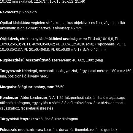
10x/22 mm skálával, 12,5x/14; 15x/15; 20x/12; 25x/9)
Revolverfej:
5 objektív
Optikai kialakítás:
végtelen síkú akromatikus objektívek és fluo, végtelen síkú
akromatikus objektívek; parfokális távolság: 45 mm
Objektívek, x/rekesznyílás/működési távolság, mm:
PL 4x/0,10/19,8; PL
10x/0,25/5,0; PL FL 40x/0,85/0,42; PL 100x/1,25/0,36 (olaj) (*opcionális: PL FL
10x/0,35/2,37; PL 20х/0,40/8,8; PL 60x/0,80 ∞/0,17 SzM 0,46 mm)
Rugófeszítésű, visszahúzható szerelvény:
40, 60х, 100x (olaj)
Tárgyasztal:
kétrétegű, mechanikus tárgyasztal, tárgyasztal mérete: 180 mm×150
mm, pozicionáló állvány nélkül
Mozgathatósági tartomány, mm:
75/50
Kondenzor:
Abbe kondenzor, N.A. 1,25, központosítható, állítható magasságú,
állítható diafragma, egy nyílás a sötét látóterű csúszkához és a fáziskontraszt-
csúszkához, fecskefarkú illesztés
Tárgyoldali fényrekesz:
állítható írisz diafragma
Fókuszáló mechanizmus:
koaxiális durva- és finomfókusz-állító gombok –