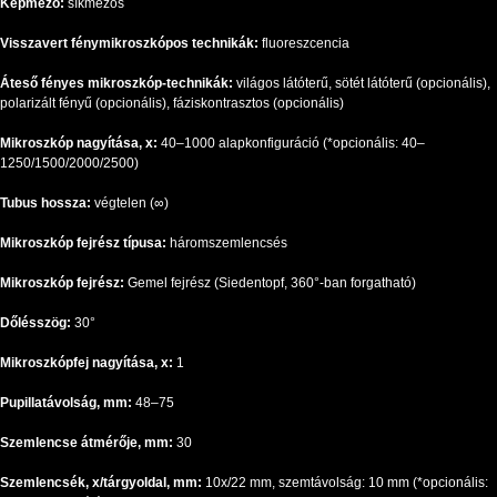
Képmező:
síkmezős
Visszavert fénymikroszkópos technikák:
fluoreszcencia
Áteső fényes mikroszkóp-technikák:
világos látóterű, sötét látóterű (opcionális),
polarizált fényű (opcionális), fáziskontrasztos (opcionális)
Mikroszkóp nagyítása, x:
40–1000 alapkonfiguráció (*opcionális: 40–
1250/1500/2000/2500)
Tubus hossza:
végtelen (∞)
Mikroszkóp fejrész típusa:
háromszemlencsés
Mikroszkóp fejrész:
Gemel fejrész (Siedentopf, 360°-ban forgatható)
Dőlésszög:
30°
Mikroszkópfej nagyítása, x:
1
Pupillatávolság, mm:
48–75
Szemlencse átmérője, mm:
30
Szemlencsék, x/tárgyoldal, mm:
10x/22 mm, szemtávolság: 10 mm (*opcionális: