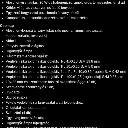
Áteső fényű világítás: 30 W-os halogénizzó, amely erős, természetes fényt ad
Köhler-világítás visszavert és áteső fényben
Egyszerű tárgyasztal pozicionáló állvány nélkül
Kompatibilis, opcionális tartozékok széles választéka
Csomag
Áteső fényforrású állvány, fókuszáló mechanizmus, tárgyasztal,
kondenzortartó, revolverfej
Abbe kondenzor
Fényvisszaverő világítás
Higanygőzlámpa
Háromszemlencsés fejrész
Végtelen síkú akromatikus objektív: PL 4x/0,10 SzM 19,8 mm
Végtelen síkú akromatikus objektív: PL 10x/0,25 SzM 5,0 mm
Végtelen síkú akromatikus objektív, fluo: PL FL 40x/0,85 (rugós) SzM 0,42 mm
Végtelen síkú akromatikus objektív: PL 100x/1,25 (rugós, olaj) SzM 0,36 mm
10x/22 mm-es szemlencse hosszú szemtávolsággal (2 db)
Szemlencse szemkagyló (2 db)
UV-pajzs
Szűrőcsúszka
Fekete védőlemez a tárgyasztal alatti telepítéshez
C-foglalat kamera-adapter
Színszűrő (4 db)
Egy üveg immerziós olaj
Higanygőzlámpa tápegység