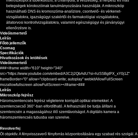
mikroszkópot a tuberkulózis, a chlamydia, a veszettség, a herpesz és más
betegségek kórokozóinak tanulmányozására használják. A mikroszkóp
használható DNS és kromoszóma-analízisre, csontvelő- és vérkenet-
vizsgálatokra, igazságügyi szakértői és farmakológiai vizsgálatokra,
állatorvosi kontrollvizsgálatokra, valamint egészségügyi és járványügyi
ellenőrzésre is.
Videóismertető
Leírás
Főbb jellemzők
Csomag
Specifikációk
Hivatkozások és letöltések
Videóismertető
###<iframe width="610" height="340"
src="https://www.youtube.com/embed/A3C2j2QbAdU?si=hzSSBgtPX_xY0j1Z"
frameBorder="0" allow="clipboard-write; autoplay" webkitAllowFullScreen
mozallowfullscreen allowFullScreen></iframe>###
Leírás
Mikroszkóp fejrész
Háromszemlencsés fejrész végtelenre korrigált optikai elemekkel. A
szemlencsecső 360°-ban elfordítható. A felhasználó be tudja állítani a
szemlencsén a magasságához illő szemtávolságot. A digitális kamera a
háromszemlencsés tubusba van szerelve.
Revolverfej
Öt objektív. A fényvisszaverő fényforrás központosítására egy szabad rés szolgál. A