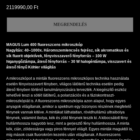
2119990,00
Ft
MEGRENDELÉS
MAGUS Lum 400 fluoreszcens mikroszkóp
Nagyítás: 40–1000x. Háromszemlencsés fejrész, sík akromatikus és
sík fluorit objektívek, fényvisszaverő fényforrás – 100 W
higanygőzlámpa, áteső fényforrás – 30 W halogénlámpa, visszavert és
áteső fényű Köhler világítás
A mikroszkópot a minták fluoreszcens mikroszkópos technika használata
esetén fényvisszavert fényben, világos látóterű technika esetén pedig
áteső fényben történő tanulmányozására tervezték. A kiegészítő eszköz
lehetővé teszi a sötét látóterű, a polarizációs és a fáziskontraszt-
mikroszkópiát is. A fluoreszcens mikroszkópia azon alapul, hogy egyes
anyagok világítanak, amikor a spektrum egy bizonyos részének megfelelő
fénynek vannak kitéve. A mintákat láthatatlan, rövidhullámú ultraibolya
fénynek, valamint ibolya, kék és zöld fénynek teszik ki. A kibocsátott fény
hullámhossza nagyobb lesz, mint a gerjesztő fény hullámhossza. A minta
kék, cián, zöldessárga vagy piros fénnyel világít. Egyes minták maguktól is,
míg mások csak fluorokróm kezelés után világítanak. A fluoreszcens