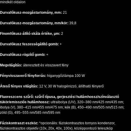
mindkét oldalon
Durvafókusz-mozgástartomány, mm:
21
Durvafókusz-mozgástartomány, mm/kör:
39,8
Finomfókusz-állító skála értéke, μm:
2
Durvafókusz feszességállító gomb:
+
Durvafókusz-rögzítő gomb:
+
Megvilágítás:
áteresztett és visszavert fény
Fényvisszaverő fényforrás:
higanygőzlámpa 100 W
Áteső fényes világítás:
12 V, 30 W halogénizzó, állítható fényerő
Fluoreszcens szűrő: szűrő típusa, gerjesztési hullámhossz/színválasztó
tükör/emissziós hullámhossz:
ultraibolya (UV), 320–380 nm/425 nm/435 nm;
ibolya (V), 380–415 nm/455 nm/475 nm; kék (B), 450–490 nm/505 nm/515 nm;
zöld (G), 495–555 nm/585 nm/595 nm
Fáziskontraszt eszköz:
*opcionális: fáziskontrasztos tornyos kondenzor,
fáziskontrasztos objektív (10x, 20x, 40x, 100x), középpontozó teleszkóp