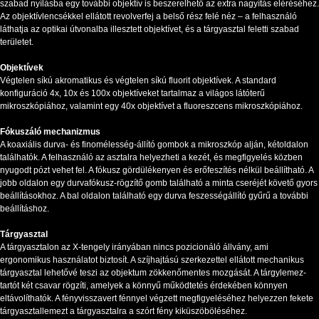
szabad nyílásba egy további objektív is beszerelhető az extra nagyítás eléréséhez.
Az objektívlencsékkel ellátott revolverfej a belső rész felé néz – a felhasználó
láthatja az optikai útvonalba illesztett objektívet, és a tárgyasztal feletti szabad
területet.
Objektívek
Végtelen síkú akromatikus és végtelen síkú fluorit objektívek. A standard
konfiguráció 4x, 10x és 100x objektíveket tartalmaz a világos látóterű
mikroszkópiához, valamint egy 40x objektívet a fluoreszcens mikroszkópiához.
Fókuszáló mechanizmus
A koaxiális durva- és finomélesség-állító gombok a mikroszkóp alján, kétoldalon
találhatók. A felhasználó az asztalra helyezheti a kezét, és megfigyelés közben
nyugodt pózt vehet fel. A fókusz gördülékenyen és erőfeszítés nélkül beállítható. A
jobb oldalon egy durvafókusz-rögzítő gomb található a minta cseréjét követő gyors
beállításokhoz. A bal oldalon található egy durva feszességállító gyűrű a további
beállításhoz.
Tárgyasztal
A tárgyasztalon az X-tengely irányában nincs pozicionáló állvány, ami
ergonomikus használatot biztosít. A szíjhajtású szerkezettel ellátott mechanikus
tárgyasztal lehetővé teszi az objektum zökkenőmentes mozgását. A tárgylemez-
tartót két csavar rögzíti, amelyek a könnyű működtetés érdekében könnyen
eltávolíthatók. A fényvisszavert fénnyel végzett megfigyeléséhez helyezzen fekete
tárgyasztallemezt a tárgyasztalra a szórt fény kiküszöböléséhez.