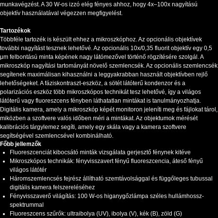
munkavégzést. A 30 W-os izzó elég fényes ahhoz, hogy 4x–100x nagyítású
objektív használatával végezzen megfigyelést.
Tartozékok
Többféle tartozék is készült ehhez a mikroszkóphoz. Az opcionális objektívek
további nagyítást tesznek lehetővé. Az opcionális 10x/0,35 fluorit objektív egy 0,5
μm felbontású minta képének nagy látómezővel történő rögzítésére szolgál. A
mikroszkóp nagyítási tartományát növelő szemlencsék. Az opcionális szemlencsék
segítenek maximálisan kihasználni a leggyakrabban használt objektívben rejlő
lehetőségeket. A fáziskontraszt-eszköz, a sötét látóterű kondenzor és a
polarizációs eszköz több mikroszkópos technikát tesz lehetővé, így a világos
látóterű vagy fluoreszcens fényben láthatatlan mintákat is tanulmányozhatja.
Digitális kamera, amely a mikroszkóp képét monitoron jeleníti meg és fájlokat tárol,
miközben a szoftvere valós időben méri a mintákat. Az objektumok mérését
kalibrációs tárgylemez segíti, amely egy skála vagy a kamera szoftvere
segítségével szemlencsével kombinálható.
Főbb jellemzők
Fluoreszcenciát kibocsátó minták vizsgálata gerjesztő fénynek kitéve
Mikroszkópos technikák: fényvisszavert fényű fluoreszcencia, áteső fényű
világos látótér
Háromszemlencsés fejrész állítható szemtávolsággal és függőleges tubussal
digitális kamera felszereléséhez
Fényvisszaverő világítás: 100 W-os higanygőzlámpa széles hullámhossz-
spektrummal
Fluoreszcens szűrők: ultraibolya (UV), ibolya (V), kék (B), zöld (G)