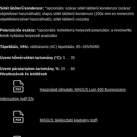
Sötét látóterű kondenzor:
*opcionális: száraz sötét látóterű kondenzor (száraz
objektívvel használható); olajos sötét látóterű kondenzor (100x mm-es immerziós
objektívlencsével használható); sötét látóterű csúszka
Polarizációs eszköz:
*opcionális: kollektorra helyezett polarizátor; a revolverfej
feletti nyílásba helyezett analizátor
Tápellátás, V/Hz:
váltóáramú (AC) tápellátás, 85–265/50/60
Üzemi hőmérséklet-tartomány (°C):
5 … 35
Üzemi páratartalom-tartomány, %:
20 … 80
Hivatkozások és letöltések
Használati útmutató: MAGUS Lum 400 fluoreszcens
mikroszkóp (pdf) EN
MAGUS: tájékoztató kiadvány (pdf)