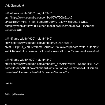
Videóismertető
###<iframe width="610" height="340"
src="https://www.youtube.com/embed/6WT6Cjn2xqc?
si=iSoTpFAYMRK7Y4bx" frameBorder="0" allow="clipboard-write;
autoplay" webkitAllowFullScreen mozallowfullscreen allowFullScreen>
</iframe>###
###<iframe width="610" height="340"
src="https://www.youtube.com/embed/A3C2j2QbAdU?
si=hzSSBgtPX_xY0j1Z" frameBorder="0" allow="clipboard-write; autoplay"
webkitAllowFullScreen mozallowfullscreen allowFullScreen></iframe>###
###<iframe width="610" height="340"
src="https://www.youtube.com/embed/af_XrnAtNtI?si=aCP5zXab1kYiTrGd"
frameBorder="0" allow="clipboard-write; autoplay" webkitAllowFullScreen
mozallowfullscreen allowFullScreen></iframe>###
Leírás
Főbb jellemzők