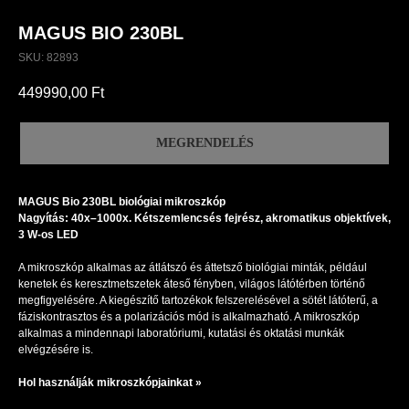
MAGUS BIO 230BL
SKU:
82893
449990,00
Ft
MEGRENDELÉS
MAGUS Bio 230BL biológiai mikroszkóp
Nagyítás: 40x–1000x. Kétszemlencsés fejrész, akromatikus objektívek,
3 W-os LED
A mikroszkóp alkalmas az átlátszó és áttetsző biológiai minták, például
kenetek és keresztmetszetek áteső fényben, világos látótérben történő
megfigyelésére. A kiegészítő tartozékok felszerelésével a sötét látóterű, a
fáziskontrasztos és a polarizációs mód is alkalmazható. A mikroszkóp
alkalmas a mindennapi laboratóriumi, kutatási és oktatási munkák
elvégzésére is.
Hol használják mikroszkópjainkat »