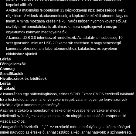
képeket állít elő.
A videó a maximális felbontáson 33 képkocka/mp (fps) sebességgel kerül
rögzítésre. A videók akadásmentesek, a képkockák közötti átmenet lágy és
finom. A minta mozgása késés nélkül, valós időben nyomon követhető. Az
osztálytermi bemutatókra is alkalmas kamera segítségével a mozgó
objektumok könnyen megfigyelhetők.
A kamera USB 3.0 interfésszel rendelkezik. Az adatátviteli sebesség 10-
szer gyorsabb, mint az USB 2.0 kamerák esetében. A nagy sebességű
kamera professzionális laboratóriumokhoz, kutatáshoz és egyetemi
oktatáshoz ajánlott.
Leírás
Főbb jellemzők
Csomag
Specifikációk
Hivatkozások és letöltések
Leírás
Érzékelő
A kamerában egy háttérvilágításos, színes SONY Exmor CMOS érzékelő található.
Ez a technológia növeli a fényérzékenységet, valamint gyenge fényviszonyok
között javítja a kamera teljesítményét.
A színes érzékelő a monokróm érzékelőnél kevésbé fényérzékeny, mégis
feltétlenül szükséges az objektumokat szín alapján azonosító és csoportosító
vizsgálatokhoz.
A nagyméretű érzékelő – 1,1''. Az érzékelő mérete befolyásolja a képminőséget:
minél nagyobb az érzékelő, annál tisztább a kép, annál nagyobb a színmélység,