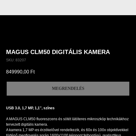
MAGUS CLM50 DIGITÁLIS KAMERA
SKU:
83207
849990,00
Ft
MEGRENDELÉS
USB 3.0, 1,7 MP, 1,1'', színes
A MAGUS CLM50 fluoreszcens és sötét látóteres mikroszkóp technikákhoz
tervezett digitális kamera.
A kamera 1,7 MP-es érzékelővel rendelkezik, és 60x és 100x objektívekkel
történő megfigyelés során 1600x1100 képpont felbontású, realisztikus