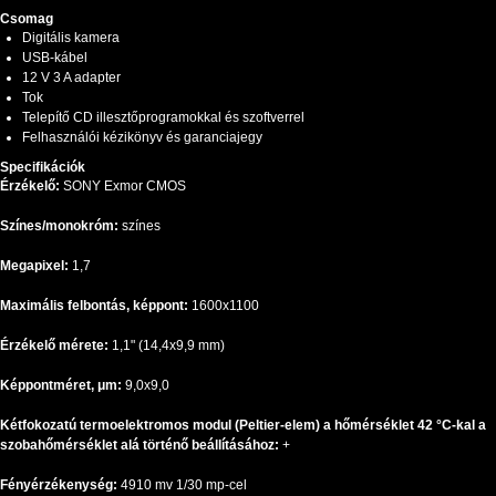
Csomag
Digitális kamera
USB-kábel
12 V 3 A adapter
Tok
Telepítő CD illesztőprogramokkal és szoftverrel
Felhasználói kézikönyv és garanciajegy
Specifikációk
Érzékelő:
SONY Exmor CMOS
Színes/monokróm:
színes
Megapixel:
1,7
Maximális felbontás, képpont:
1600x1100
Érzékelő mérete:
1,1" (14,4x9,9 mm)
Képpontméret, μm:
9,0x9,0
Kétfokozatú termoelektromos modul (Peltier-elem) a hőmérséklet 42 °C-kal a
szobahőmérséklet alá történő beállításához:
+
Fényérzékenység:
4910 mv 1/30 mp-cel