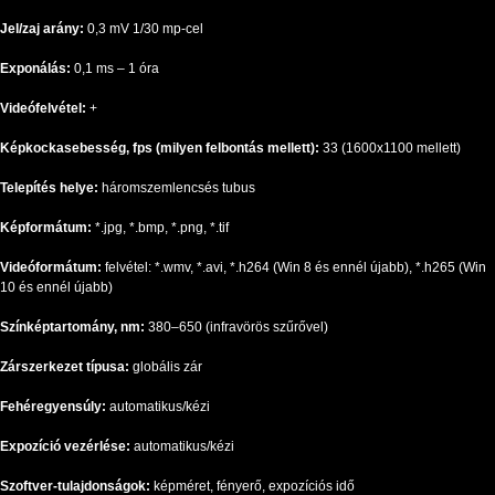
Jel/zaj arány:
0,3 mV 1/30 mp-cel
Exponálás:
0,1 ms – 1 óra
Videófelvétel:
+
Képkockasebesség, fps (milyen felbontás mellett):
33 (1600x1100 mellett)
Telepítés helye:
háromszemlencsés tubus
Képformátum:
*.jpg, *.bmp, *.png, *.tif
Videóformátum:
felvétel: *.wmv, *.avi, *.h264 (Win 8 és ennél újabb), *.h265 (Win
10 és ennél újabb)
Színképtartomány, nm:
380–650 (infravörös szűrővel)
Zárszerkezet típusa:
globális zár
Fehéregyensúly:
automatikus/kézi
Expozíció vezérlése:
automatikus/kézi
Szoftver-tulajdonságok:
képméret, fényerő, expozíciós idő