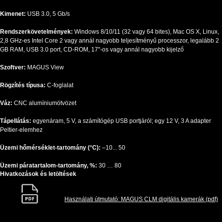
Kimenet:
USB 3.0, 5 Gb/s
Rendszerkövetelmények:
Windows 8/10/11 (32 vagy 64 bites), Mac OS X, Linux,
2,8 GHz-es Intel Core 2 vagy annál nagyobb teljesítményű processzor, legalább 2
GB RAM, USB 3.0 port, CD-ROM, 17"-os vagy annál nagyobb kijelző
Szoftver:
MAGUS View
Rögzítés típusa:
C-foglalat
Váz:
CNC alumíniumötvözet
Tápellátás:
egyenáram, 5 V, a számítógép USB portjáról; egy 12 V, 3 A adapter
Peltier-elemhez
Üzemi hőmérséklet-tartomány (°C):
–10... 50
Üzemi páratartalom-tartomány, %:
30 … 80
Hivatkozások és letöltések
Használati útmutató: MAGUS CLM digitális kamerák (pdf)