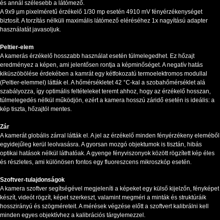
és annál szélesebb a látómező.
A 9x9 µm pixelméretű érzékelő 1/30 mp esetén 4910 mV fényérzékenységet
biztosít. A torzítás nélküli maximális látómező eléréséhez 1x nagyítású adapter
használatát javasoljuk.
Peltier-elem
A kamerás érzékelő hosszabb használat esetén túlmelegedhet. Ez hőzajt
eredményez a képen, ami jelentősen rontja a képminőséget. A negatív hatás
kiküszöbölése érdekében a kamrát egy kétfokozatú termoelektromos modullal
(Peltier-elemmel) látták el. A hőmérsékletet 42 °C-kal a szobahőmérséklet alá
szabályozza, így optimális feltételeket teremt ahhoz, hogy az érzékelő hosszan,
túlmelegedés nélkül működjön, ezért a kamera hosszú záridő esetén is ideális: a
kép tiszta, hőzajtól mentes.
Zár
A kamerát globális zárral látták el. A jel az érzékelő minden fényérzékeny eleméből
egyidejűleg kerül leolvasásra. A gyorsan mozgó objektumok is tisztán, hibás
optikai hatások nélkül láthatóak. A gyenge fényviszonyok között rögzített kép éles
és részletes, ami különösen fontos egy fluoreszcens mikroszkóp esetén.
Szoftver-tulajdonságok
A kamera szoftver segítségével megjeleníti a képeket egy külső kijelzőn, fényképet
készít, videót rögzít, képet szerkeszt, valamint megméri a minták és struktúráik
hosszirányú és szögméreteit. A mérések végzése előtt a szoftvert kalibrálni kell
minden egyes objektívhez a kalibrációs tárgylemezzel.