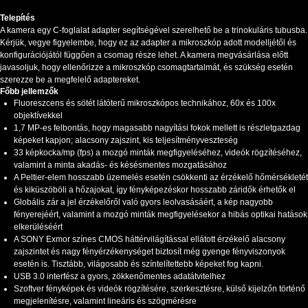
Telepítés
A kamera egy C-foglalat adapter segítségével szerelhető be a trinokuláris tubusba.
Kérjük, vegye figyelembe, hogy ez az adapter a mikroszkóp adott modelljétől és
konfigurációjától függően a csomag része lehet. A kamera megvásárlása előtt
javasoljuk, hogy ellenőrizze a mikroszkóp csomagtartalmát, és szükség esetén
szerezze be a megfelelő adaptereket.
Főbb jellemzők
Fluoreszcens és sötét látóterű mikroszkópos technikához, 60x és 100x
objektívekkel
1,7 MP-es felbontás, hogy magasabb nagyítási fokok mellett is részletgazdag
képeket kapjon; alacsony zajszint, kis teljesítményveszteség
33 képkocka/mp (fps) a mozgó minták megfigyeléséhez, videók rögzítéséhez,
valamint a minta akadás- és késésmentes mozgatásához
A Peltier-elem hosszabb üzemelés esetén csökkenti az érzékelő hőmérsékletét
és kiküszöböli a hőzajokat, így fényképezéskor hosszabb záridők érhetők el
Globális zár a jel érzékelőről való gyors leolvasásáért, a kép nagyobb
fényerejéért, valamint a mozgó minták megfigyelésekor a hibás optikai hatások
elkerüléséért
A SONY Exmor színes CMOS háttérvilágítással ellátott érzékelő alacsony
zajszintet és nagy fényérzékenységet biztosít még gyenge fényviszonyok
esetén is. Tisztább, világosabb és színtelítettebb képeket fog kapni.
USB 3.0 interfész a gyors, zökkenőmentes adatátvitelhez
Szoftver fényképek és videók rögzítésére, szerkesztésre, külső kijelzőn történő
megjelenítésre, valamint lineáris és szögmérésre