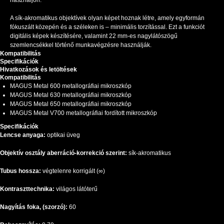
használjon.
A sík-akromatikus objektívek olyan képet hoznak létre, amely egyformán
fókuszált közepén és a széleken is – minimális torzítással. Ezt a funkciót
digitális képek készítésére, valamint 22 mm-es nagylátószögű
szemlencsékkel történő munkavégzésre használják.
Kompatibilitás
Specifikációk
Hivatkozások és letöltések
Kompatibilitás
MAGUS Metal 600 metallográfiai mikroszkóp
MAGUS Metal 630 metallográfiai mikroszkóp
MAGUS Metal 650 metallográfiai mikroszkóp
MAGUS Metal V700 metallográfiai fordított mikroszkóp
Specifikációk
Lencse anyaga:
optikai üveg
Objektív osztály aberráció-korrekció szerint:
sík-akromatikus
Tubus hossza:
végtelenre korrigált (∞)
Kontraszttechnika:
világos látóterű
Nagyítás foka, (szorzó):
60