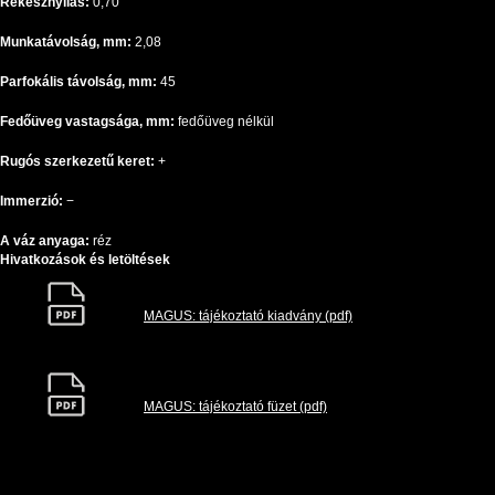
Rekesznyílás:
0,70
Munkatávolság, mm:
2,08
Parfokális távolság, mm:
45
Fedőüveg vastagsága, mm:
fedőüveg nélkül
Rugós szerkezetű keret:
+
Immerzió:
−
A váz anyaga:
réz
Hivatkozások és letöltések
MAGUS: tájékoztató kiadvány (pdf)
MAGUS: tájékoztató füzet (pdf)