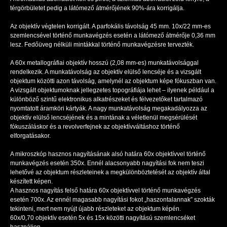
térgörbületet pedig a látómező átmérőjének 90%-ára korrigálja.
Az objektív végtelen korrigált. A parfokális távolság 45 mm. 10x/22 mm-es
szemlencsével történő munkavégzés esetén a látómező átmérője 0,36 mm
lesz. Fedőüveg nélküli mintákkal történő munkavégzésre tervezték.
A 60x metallográfiai objektív hosszú (2,08 mm-es) munkatávolsággal
rendelkezik. A munkatávolság az objektív elülső lencséje és a vizsgált
objektum közötti azon távolság, amelynél az objektum képe fókuszban van.
A vizsgált objektumoknak jellegzetes topográfiája lehet – ilyenek például a
különböző szintű elektronikus alkatrészeket és félvezetőket tartalmazó
nyomtatott áramköri kártyák. A nagy munkatávolság megakadályozza az
objektív elülső lencséjének és a mintának a véletlenül megsérülését
fókuszáláskor és a revolverfejnek az objektívváltáshoz történő
elforgatásakor.
A mikroszkóp hasznos nagyításának alsó határa 60х objektívvel történő
munkavégzés esetén 350x. Ennél alacsonyabb nagyítási fok nem teszi
lehetővé az objektum részleteinek a megkülönböztetését az objektív által
készített képen.
A hasznos nagyítás felső határa 60х objektívvel történő munkavégzés
esetén 700x. Az ennél magasabb nagyítási fokot „haszontalannak” szokták
tekinteni, mert nem nyújt újabb részleteket az objektum képén.
60x/0,70 objektív esetén 5x és 15x közötti nagyítású szemlencséket