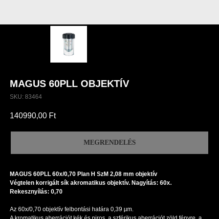
MAGUS 60PLL OBJEKTÍV
SKU:
83464
140990,00
Ft
MEGRENDELÉS
MAGUS 60PLL 60х/0,70 Plan H SzM 2,08 mm objektív
Végtelen korrigált sík akromatikus objektív. Nagyítás: 60x.
Rekesznyílás: 0,70
Az 60х/0,70 objektív felbontási határa 0,39 µm.
A kromatikus aberrációt kék és piros, a szférikus aberrációt zöld fényre, a