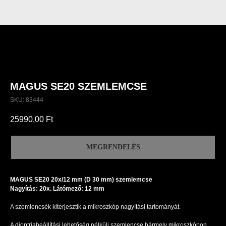
MAGUS SE20 SZEMLEMCSE
SKU:
83444
25990,00
Ft
MEGRENDELÉS
MAGUS SE20 20х/12 mm (D 30 mm) szemlemcse
Nagyítás: 20x. Látómező: 12 mm
A szemlencsék kiterjesztik a mikroszkóp nagyítási tartományát.
A dioptriabeállítási lehetőség nélküli szemlencse bármely mikroszkópon